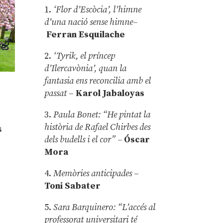
1.
‘Flor d’Escòcia’, l’himne
d’una nació sense himne–
Ferran Esquilache
2.
‘Tyrik, el príncep
d’Ilercavònia’, quan la
fantasia ens reconcilia amb el
passat
–
Karol Jabaloyas
3.
Paula Bonet: “He pintat la
història de Rafael Chirbes des
s
dels budells i el cor” –
Óscar
Mora
4.
Memòries anticipades
–
Toni Sabater
5.
Sara Barquinero: “L’accés al
professorat universitari té