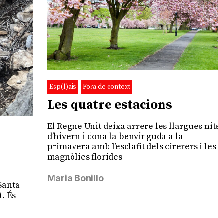
Esp(l)ais
Fora de context
Les quatre estacions
El Regne Unit deixa arrere les llargues nit
d’hivern i dona la benvinguda a la
primavera amb l’esclafit dels cirerers i les
magnòlies florides
Maria Bonillo
Santa
. És