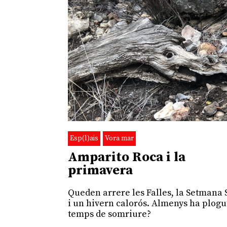
Esp(l)ais
Vora mar
Amparito Roca i la
primavera
Queden arrere les Falles, la Setmana 
i un hivern calorós. Almenys ha plogut
temps de somriure?