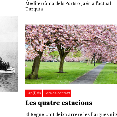
Mediterrània dels Ports o Jaén a l'actual
Turquia
Esp(l)ais
Fora de context
Les quatre estacions
El Regne Unit deixa arrere les llargues nit