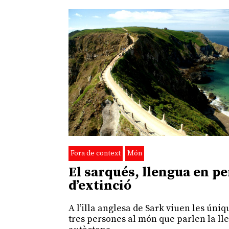
Fora de context
Món
El sarqués, llengua en pe
d’extinció
A l’illa anglesa de Sark viuen les úniq
tres persones al món que parlen la l