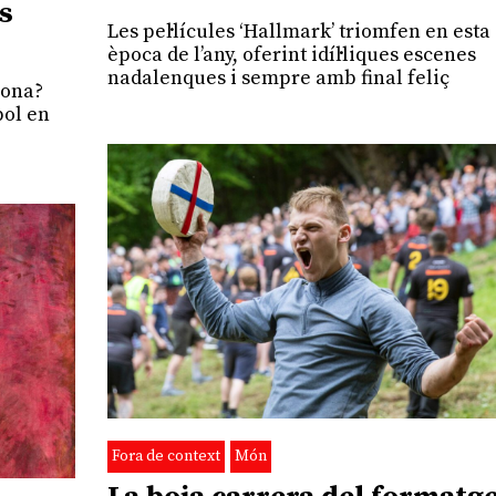
s
Les pel·lícules ‘Hallmark’ triomfen en esta
època de l’any, oferint idíl·liques escenes
nadalenques i sempre amb final feliç
rona?
bol en
Fora de context
Món