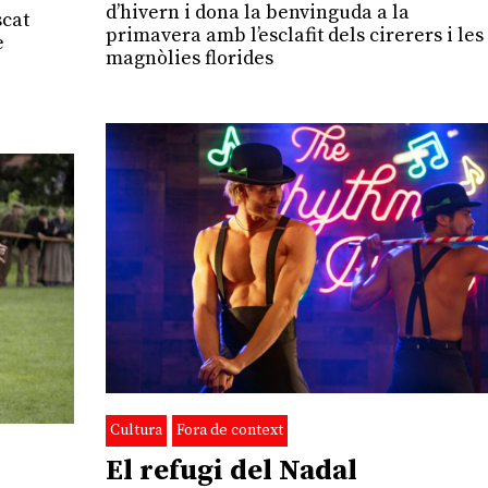
d’hivern i dona la benvinguda a la
scat
primavera amb l’esclafit dels cirerers i les
e
magnòlies florides
Cultura
Fora de context
El refugi del Nadal