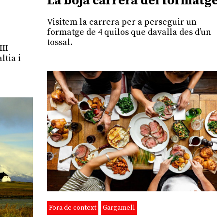
La boja carrera del formatg
Visitem la carrera per a perseguir un
formatge de 4 quilos que davalla des d’un
tossal.
III
ltia i
Fora de context
Gargamell