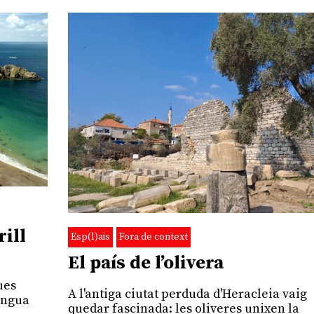
rill
Esp(l)ais
Fora de context
El país de l’olivera
ues
A l'antiga ciutat perduda d'Heracleia vaig
lengua
quedar fascinada: les oliveres unixen la