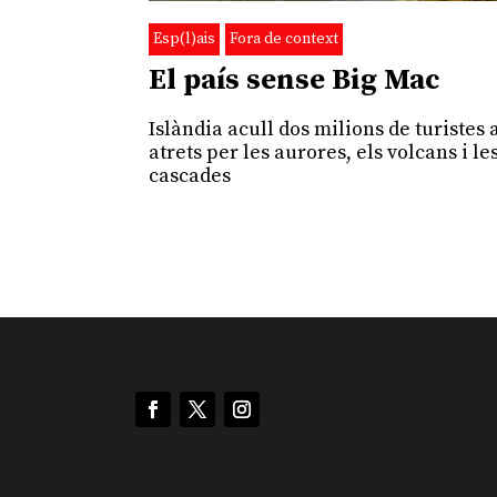
Esp(l)ais
Fora de context
El país sense Big Mac
Islàndia acull dos milions de turistes a
atrets per les aurores, els volcans i le
cascades