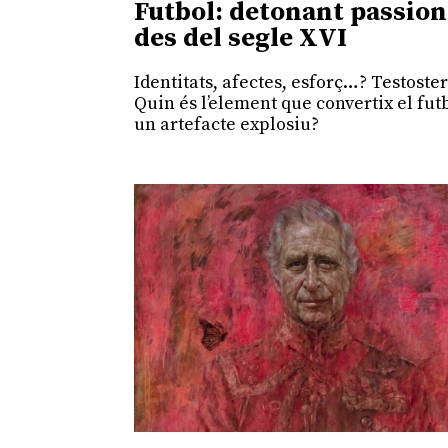
Futbol: detonant passion
des del segle XVI
Identitats, afectes, esforç…? Testoste
Quin és l’element que convertix el fut
un artefacte explosiu?