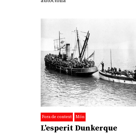
autòctona
Fora de context
Món
L’esperit Dunkerque