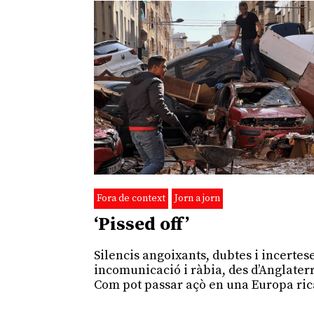
Fora de context
Jorn a jorn
‘Pissed off’
Silencis angoixants, dubtes i incertes
incomunicació i ràbia, des d’Anglater
Com pot passar açò en una Europa ric