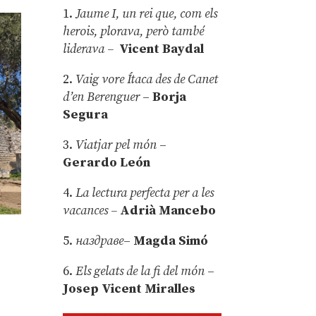
1.
Jaume I, un rei que, com els
herois, plorava, però també
liderava –
Vicent Baydal
2.
Vaig vore Ítaca des de Canet
d’en Berenguer
–
Borja
Segura
3.
Viatjar pel món
–
Gerardo León
4.
La lectura perfecta per a les
vacances –
Adrià Mancebo
5.
наздраве
–
Magda Simó
6.
Els gelats de la fi del món
–
Josep Vicent Miralles