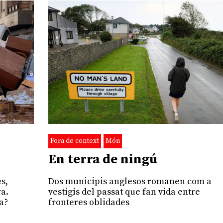
Fora de context
Món
En terra de ningú
es,
Dos municipis anglesos romanen com a
ra.
vestigis del passat que fan vida entre
a?
fronteres oblidades