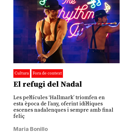
Cultura
Fora de context
El refugi del Nadal
Les pel·lícules ‘Hallmark’ triomfen en
esta època de l’any, oferint idíl·liques
escenes nadalenques i sempre amb final
feliç
Maria Bonillo