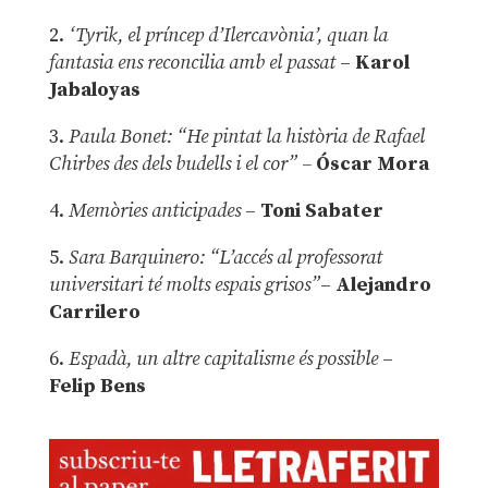
2.
‘Tyrik, el príncep d’Ilercavònia’, quan la
fantasia ens reconcilia amb el passat
–
Karol
Jabaloyas
3.
Paula Bonet: “He pintat la història de Rafael
Chirbes des dels budells i el cor” –
Óscar Mora
4.
Memòries anticipades
–
Toni Sabater
5.
Sara Barquinero: “L’accés al professorat
universitari té molts espais grisos”
–
Alejandro
Carrilero
6.
Espadà, un altre capitalisme és possible
–
Felip Bens