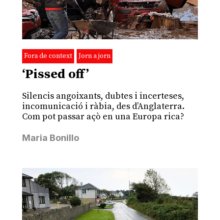
Fora de context
Jorn a jorn
‘Pissed off’
Silencis angoixants, dubtes i incerteses,
incomunicació i ràbia, des d’Anglaterra.
Com pot passar açò en una Europa rica?
Maria Bonillo