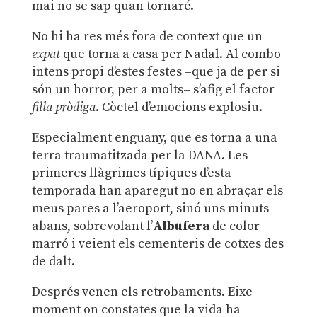
mai no se sap quan tornaré.
No hi ha res més fora de context que un
expat
que torna a casa per Nadal. Al combo
intens propi d’estes festes ­–que ja de per si
són un horror, per a molts– s’afig el factor
filla pròdiga
. Còctel d’emocions explosiu.
Especialment enguany, que es torna a una
terra traumatitzada per la DANA. Les
primeres llàgrimes típiques d’esta
temporada han aparegut no en abraçar els
meus pares a l’aeroport, sinó uns minuts
abans, sobrevolant l’
Albufera
de color
marró i veient els cementeris de cotxes des
de dalt.
Després venen els retrobaments. Eixe
moment on constates que la vida ha