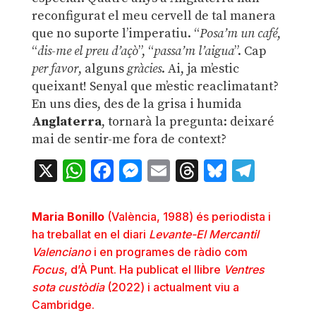
reconfigurat el meu cervell de tal manera
que no suporte l’imperatiu. “
Posa’m un café
,
“
dis-me el preu d’açò
”, “
passa’m l’aigua
”. Cap
per favor
, alguns
gràcies
. Ai, ja m’estic
queixant! Senyal que m’estic reaclimatant?
En uns dies, des de la grisa i humida
Anglaterra
, tornarà la pregunta: deixaré
mai de sentir-me fora de context?
X
WhatsApp
Facebook
Messenger
Email
Threads
Bluesky
Teleg
Maria Bonillo
(València, 1988) és periodista i
ha treballat en el diari
Levante-El Mercantil
Valenciano
i en programes de ràdio com
Focus
, d’À Punt. Ha publicat el llibre
Ventres
sota custòdia
(2022) i actualment viu a
Cambridge.