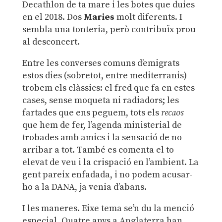
Decathlon de ta mare i les botes que duies
en el 2018. Dos
Maries
molt diferents. I
sembla una tonteria, però contribuïx prou
al desconcert.
Entre les converses comuns d’emigrats
estos dies (sobretot, entre mediterranis)
trobem els clàssics: el fred que fa en estes
cases, sense moqueta ni radiadors; les
fartades que ens peguem, tots els
recaos
que hem de fer, l’agenda ministerial de
trobades amb amics i la sensació de no
arribar a tot. També es comenta el to
elevat de veu i la crispació en l’ambient. La
gent pareix enfadada, i no podem acusar-
ho a la DANA, ja venia d’abans.
I les maneres. Eixe tema se’n du la menció
especial. Quatre anys a Anglaterra han