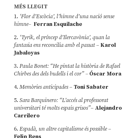
MÉS LLEGIT
1.
‘Flor d’Escòcia’, l’himne d’una nació sense
himne–
Ferran Esquilache
2.
‘Tyrik, el príncep d’Ilercavònia’, quan la
fantasia ens reconcilia amb el passat
–
Karol
Jabaloyas
3.
Paula Bonet: “He pintat la història de Rafael
Chirbes des dels budells i el cor” –
Óscar Mora
4.
Memòries anticipades
–
Toni Sabater
5.
Sara Barquinero: “L’accés al professorat
universitari té molts espais grisos”
–
Alejandro
Carrilero
6.
Espadà, un altre capitalisme és possible
–
Felip Bens