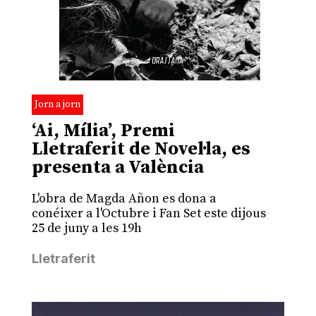
Jorn a jorn
‘Ai, Mília’, Premi
Lletraferit de Novel·la, es
presenta a València
L'obra de Magda Añon es dona a
conéixer a l'Octubre i Fan Set este dijous
25 de juny a les 19h
Lletraferit