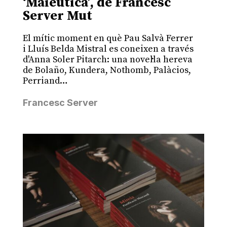
‘Maièutica’, de Francesc
Server Mut
El mític moment en què Pau Salvà Ferrer
i Lluís Belda Mistral es coneixen a través
d'Anna Soler Pitarch: una novel·la hereva
de Bolaño, Kundera, Nothomb, Palàcios,
Perriand…
Francesc Server