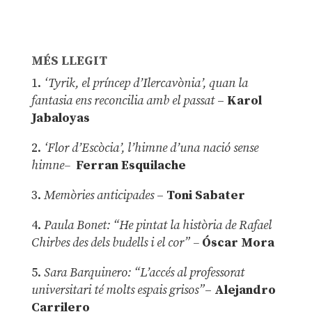
MÉS LLEGIT
1.
‘Tyrik, el príncep d’Ilercavònia’, quan la
fantasia ens reconcilia amb el passat
–
Karol
Jabaloyas
2.
‘Flor d’Escòcia’, l’himne d’una nació sense
himne–
Ferran Esquilache
3.
Memòries anticipades
–
Toni Sabater
4.
Paula Bonet: “He pintat la història de Rafael
Chirbes des dels budells i el cor” –
Óscar Mora
5.
Sara Barquinero: “L’accés al professorat
universitari té molts espais grisos”
–
Alejandro
Carrilero