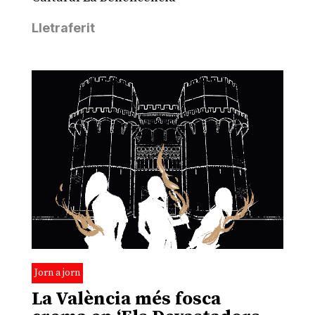
Lletraferit
Jorn a jorn
La València més fosca