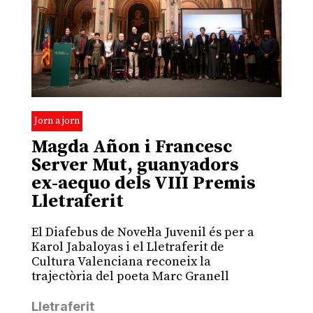
Jorn a jorn
Magda Añon i Francesc
Server Mut, guanyadors
ex-aequo dels VIII Premis
Lletraferit
El Diafebus de Novel·la Juvenil és per a
Karol Jabaloyas i el Lletraferit de
Cultura Valenciana reconeix la
trajectòria del poeta Marc Granell
Lletraferit