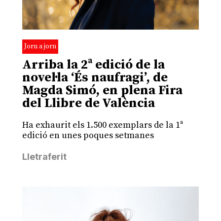
Jorn a jorn
Arriba la 2ª edició de la
novel·la ‘És naufragi’, de
Magda Simó, en plena Fira
del Llibre de València
Ha exhaurit els 1.500 exemplars de la 1ª
edició en unes poques setmanes
Lletraferit