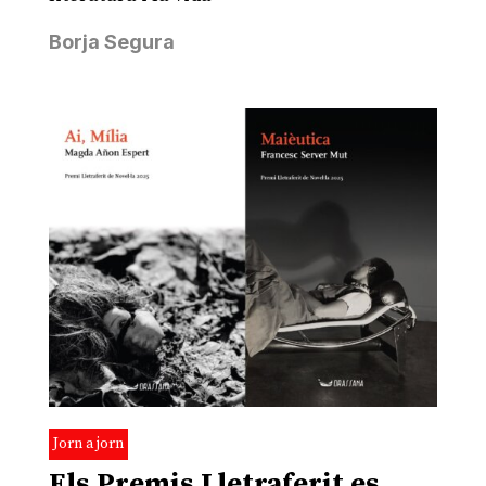
Borja Segura
Jorn a jorn
Els Premis Lletraferit es