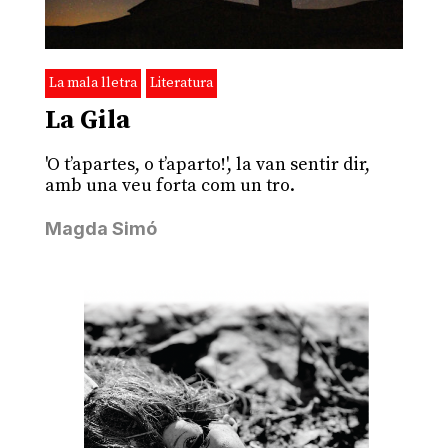
La mala lletra
Literatura
La Gila
'O t’apartes, o t’aparto!', la van sentir dir,
amb una veu forta com un tro.
Magda Simó