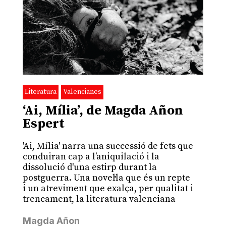
Literatura
Valencianes
‘Ai, Mília’, de Magda Añon
Espert
'Ai, Mília' narra una successió de fets que
conduiran cap a l’aniquilació i la
dissolució d'una estirp durant la
postguerra. Una novel·la que és un repte
i un atreviment que exalça, per qualitat i
trencament, la literatura valenciana
Magda Añon