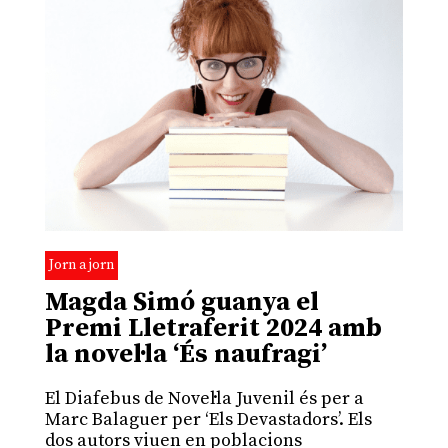
Jorn a jorn
Magda Simó guanya el
Premi Lletraferit 2024 amb
la novel·la ‘És naufragi’
El Diafebus de Novel·la Juvenil és per a
Marc Balaguer per ‘Els Devastadors’. Els
dos autors viuen en poblacions