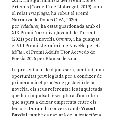
2021. Ha sigut finalista del Premi Dones
Àrtemis (Cornellà de Llobregat, 2019) amb
el relat
Tres pluges
, ha rebut el Premi
Narrativa de Dones (GVA, 2020)
per
Veladures
, ha estat guardonada amb el
XIX Premi Narrativa Juvenil de Torrent
(2021) per la novel·la
Otranto
, i ha guanyat
el VIII Premi Lletraferit de Novel·la per
Ai,
Mília
i el Premi Adolfo Utor Acevedo de
Poesia 2026 per Blanca de saia.
La presentació de dijous serà, per tant, una
oportunitat privilegiada per a conéixer de
primera mà el procés de gestació de la
novel·la, els seus referents i les inquietuds
que han impulsat l’escriptura d’una obra
que aspira a deixar empremta entre els
lectors. Durant la conversa amb
Vicent
Baydal
, també es parlarà de la trajectòria