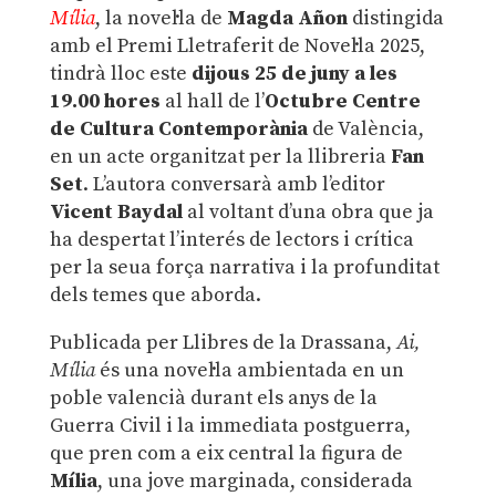
Mília
, la novel·la de
Magda Añon
distingida
amb el Premi Lletraferit de Novel·la 2025,
tindrà lloc este
dijous 25 de juny a les
19.00 hores
al hall de l’
Octubre Centre
de Cultura Contemporània
de València,
en un acte organitzat per la llibreria
Fan
Set
. L’autora conversarà amb l’editor
Vicent Baydal
al voltant d’una obra que ja
ha despertat l’interés de lectors i crítica
per la seua força narrativa i la profunditat
dels temes que aborda.
Publicada per Llibres de la Drassana,
Ai,
Mília
és una novel·la ambientada en un
poble valencià durant els anys de la
Guerra Civil i la immediata postguerra,
que pren com a eix central la figura de
Mília
, una jove marginada, considerada