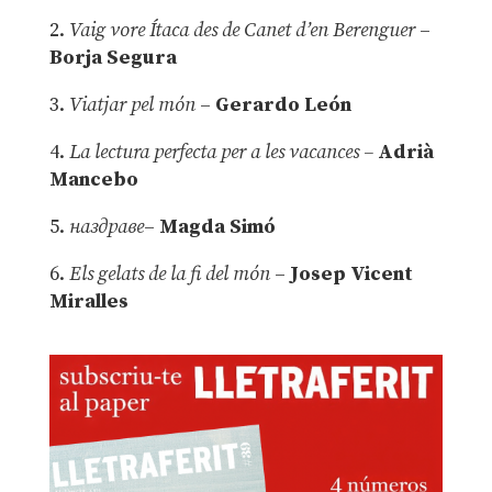
2.
Vaig vore Ítaca des de Canet d’en Berenguer
–
Borja Segura
3.
Viatjar pel món
–
Gerardo León
4.
La lectura perfecta per a les vacances –
Adrià
Mancebo
5.
наздраве
–
Magda Simó
6.
Els gelats de la fi del món
–
Josep Vicent
Miralles