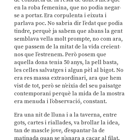
en la roba femenina, que no podia negar-
se a portar. Era corpulenta i eixuta i
parlava poc. No sabria dir l’edat que podia
tindre, perquè ja sabem que abans la gent
semblava vella molt prompte, no com ara,
que passem de la mitat de la vida creient-
nos que l’estrenem. Però posem que
aquella dona tenia 50 anys, la pell basta,
les celles salvatges i algun pèl al bigot. No
era res massa extraordinari, ara que hem
vist de tot, però se n’eixia del seu paisatge
contemporani perquè la mida de la mostra
era menuda i l’observació, constant.
Era una nit de lluna i a la taverna, entre
gots, cartes i riallades, va brollar la idea,
tan de mascle jove, d’espantar-la de
matinada quan se n’anara a caçar al filat.