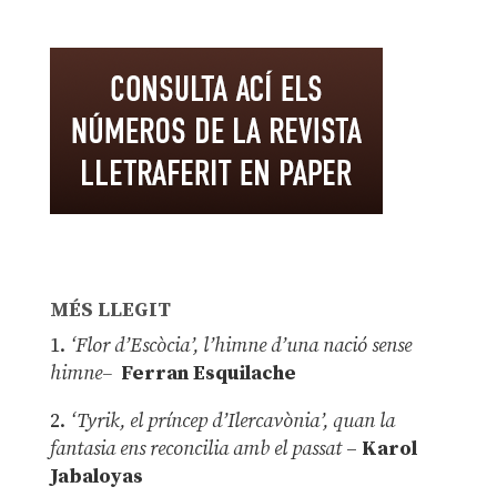
MÉS LLEGIT
1.
‘Flor d’Escòcia’, l’himne d’una nació sense
himne–
Ferran Esquilache
2.
‘Tyrik, el príncep d’Ilercavònia’, quan la
fantasia ens reconcilia amb el passat
–
Karol
Jabaloyas