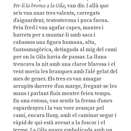
Fer-li la broma a la Gila
, van dir. I allà que
se’n van anar tres valents, carregats
d’aiguardent, testosterona i poca faena.
Feia fred i van agafar capes, mantes i
barrets per a muntar-li amb sacs i
cabassos una figura humana, alta,
fantasmagòrica, detinguda al mig del camí
per on la Gila havia de passar. La lluna
trencava la nit amb una claror blavosa i el
vent movia les branques amb l’alé gelat del
mes de gener. Els tres es van amagar
arrupits darrere d’un marge, fregant-se les
mans i parlant fluix mentre feien temps.
En una estona, van sentir la fressa d’unes
espardenyes i la van vore avançar pel
camí, encara lluny, amb el caminar segur i
ràpid de qui està avesat a la foscor i el
terme. La Gila anava embolicada amb un