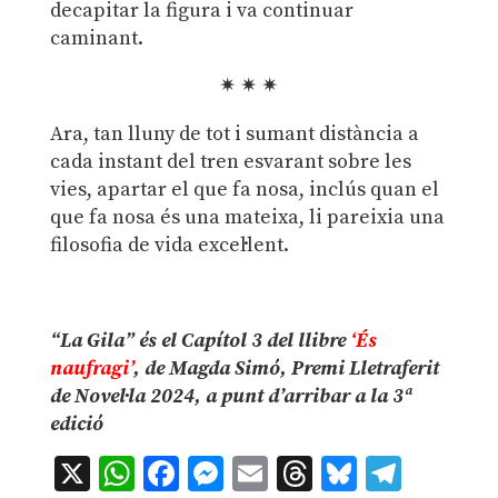
decapitar la figura i va continuar
caminant.
✴ ✴ ✴
Ara, tan lluny de tot i sumant distància a
cada instant del tren esvarant sobre les
vies, apartar el que fa nosa, inclús quan el
que fa nosa és una mateixa, li pareixia una
filosofia de vida excel·lent.
.
“La Gila” és el Capítol 3 del llibre
‘És
naufragi’
, de Magda Simó, Premi Lletraferit
de Novel·la 2024, a punt d’arribar a la 3ª
edició
X
WhatsApp
Facebook
Messenger
Email
Threads
Bluesky
Teleg