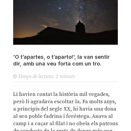
'O t’apartes, o t’aparto!', la van sentir
dir, amb una veu forta com un tro.
Temps de lectura:
2
minuts
Li havien contat la història mil vegades,
però li agradava escoltar-la. Fa molts anys,
a principis del segle XX, hi havia una dona
al seu poble fadrina i feréstega. Anava al
camp i a caçar al filat i no obeïa els patrons
de conducta de la resta de dones més que