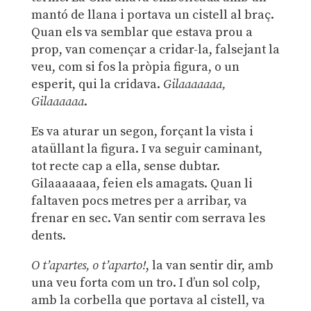
mantó de llana i portava un cistell al braç.
Quan els va semblar que estava prou a
prop, van començar a cridar-la, falsejant la
veu, com si fos la pròpia figura, o un
esperit, qui la cridava.
Gilaaaaaaa,
Gilaaaaaa
.
Es va aturar un segon, forçant la vista i
ataüllant la figura. I va seguir caminant,
tot recte cap a ella, sense dubtar.
Gilaaaaaaa, feien els amagats. Quan li
faltaven pocs metres per a arribar, va
frenar en sec. Van sentir com serrava les
dents.
O t’apartes, o t’aparto!
, la van sentir dir, amb
una veu forta com un tro. I d’un sol colp,
amb la corbella que portava al cistell, va