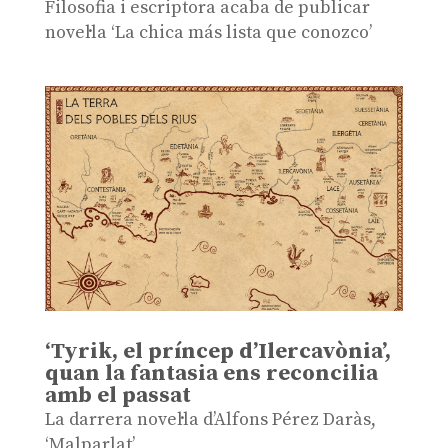
Filosofia i escriptora acaba de publicar
novel·la ‘La chica más lista que conozco’
‘Tyrik, el príncep d’Ilercavònia’,
quan la fantasia ens reconcilia
amb el passat
La darrera novel·la d’Alfons Pérez Daràs,
‘Malparlat’