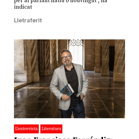
per al parlant natiu o nouvingut", ha
indicat
Lletraferit
L'entrevista
Literatura