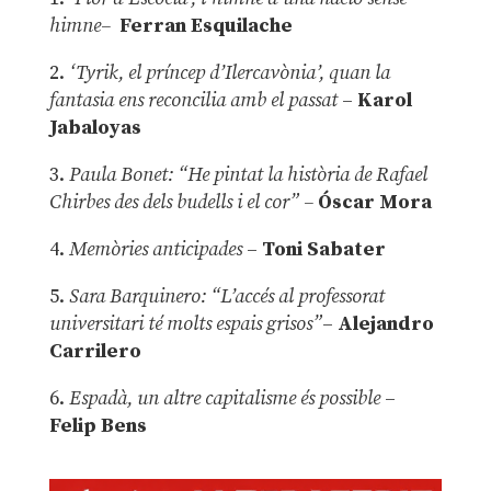
himne–
Ferran Esquilache
2.
‘Tyrik, el príncep d’Ilercavònia’, quan la
fantasia ens reconcilia amb el passat
–
Karol
Jabaloyas
3.
Paula Bonet: “He pintat la història de Rafael
Chirbes des dels budells i el cor” –
Óscar Mora
4.
Memòries anticipades
–
Toni Sabater
5.
Sara Barquinero: “L’accés al professorat
universitari té molts espais grisos”
–
Alejandro
Carrilero
6.
Espadà, un altre capitalisme és possible
–
Felip Bens