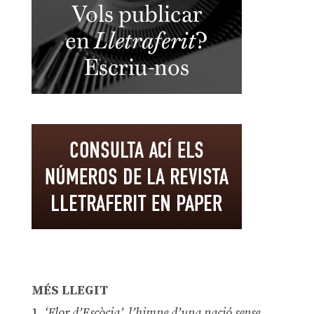
MÉS LLEGIT
1.
‘Flor d’Escòcia’, l’himne d’una nació sense