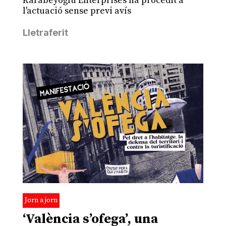
Karabeyoğlu Enterprises ha procedit a
l'actuació sense previ avís
Lletraferit
Jorn a jorn
‘València s’ofega’, una