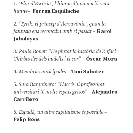
1.
‘Flor d’Escòcia’, l’himne d’una nació sense
himne–
Ferran Esquilache
2.
‘Tyrik, el príncep d’Ilercavònia’, quan la
fantasia ens reconcilia amb el passat
–
Karol
Jabaloyas
3.
Paula Bonet: “He pintat la història de Rafael
Chirbes des dels budells i el cor” –
Óscar Mora
4.
Memòries anticipades
–
Toni Sabater
5.
Sara Barquinero: “L’accés al professorat
universitari té molts espais grisos”
–
Alejandro
Carrilero
6.
Espadà, un altre capitalisme és possible
–
Felip Bens