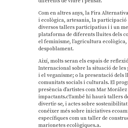
diferents de viure i pensar.
Com en altres anys, la Fira Alternat
i ecològica, artesania, la participació
diversos tallers participatius i i un me
plataforma de diferents lluites dels co
el feminisme, l’agricultura ecològica, l
despoblament.
Així, molts seran els espais de reflex
Internacional sobre la situació de le
i el veganisme; o la presentació dels 
comunitats socials i culturals. El pr
presència d’artistes com Mar Morález 
impactants.cTambé hi haurà tallers de 
divertir-se, i actes sobre sostenibilita
conéixer més sobre iniciatives ecoami
específiques com un taller de constru
marionetes ecològiques.a.