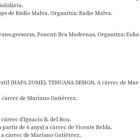
Solidària.
anys de Ràdio Malva. Organitza: Radie Malva.
 Trans.gresorxs. Ponent: Bru Madrenas. Organitza: Euka
a tèxtil (HAPA ZOME). TEHUANA DESIGN. A càrrec de Mae
 a càrrec de Mariano Gutiérrez.
 càrrec d’Ignacio B. del Bou.
a partir de 6 anys) a càrrec de Vicente Belda.
ro a càrrec de Mariano Gutiérrez.