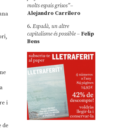
molts espais grisos”
–
Alejandro Carrilero
iana
6.
Espadà, un altre
capitalisme és possible
–
Felip
ori,
Bens
sme
la
re i
e de