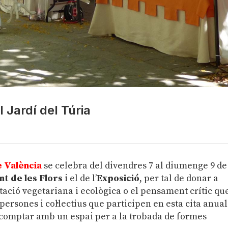
el Jardí del Túria
e València
se celebra del divendres 7 al diumenge 9 de
nt de les Flors
i el de l’
Exposició
, per tal de donar a
ntació vegetariana i ecològica o el pensament crític qu
 persones i col·lectius que participen en esta cita anual
de comptar amb un espai per a la trobada de formes