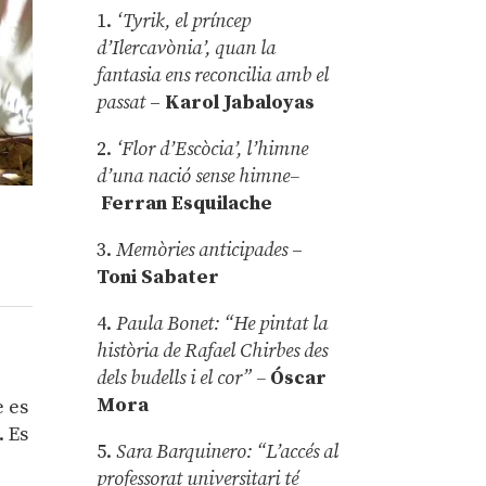
1.
‘Tyrik, el príncep
d’Ilercavònia’, quan la
fantasia ens reconcilia amb el
passat
–
Karol Jabaloyas
2.
‘Flor d’Escòcia’, l’himne
d’una nació sense himne–
Ferran Esquilache
3.
Memòries anticipades
–
Toni Sabater
4.
Paula Bonet: “He pintat la
història de Rafael Chirbes des
dels budells i el cor” –
Óscar
Mora
e es
. Es
5.
Sara Barquinero: “L’accés al
professorat universitari té