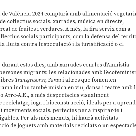
iva de València 2024 comptarà amb alimentació vegetar
 de col·lectius socials, xarrades, música en directe,
rcat de fruites i verdures. A més, la fira servix com a
l·lectius socials participants, com la defensa del territ
a lluita contra l’especulació i la turistificació o el
ió durant estos dies, amb xarrades com les d’Amnistia
s persones migrants; les relacionades amb l’ecofemini
llibres
Transgresorxs
,
Sarau
i altres que fomenten
ograma inclou també música en viu, dansa i teatre amb 
o Arre-A.K., a més d’espectacles visualment
reciclatge, ioga i bioconstrucció, ideals per a aprend
t i moviments socials, perfectes per a inspirar-te i
gables. Per als més menuts, hi haurà activitats
cció de joguets amb materials reciclats o un espectacl