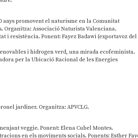
adre.
40 anys promovent el naturisme en la Comunitat
s. Organitza: Associació Naturista Valenciana.
itat i resistència. Ponent: Fayez Badawi (exportavoz del
renovables i hidrogen verd, una mirada ecofeminista.
adora per la Ubicació Racional de les Energies
coronel jardiner. Organitza: APVCLG.
 menjant veggie. Ponent: Elena Cubel Montes.
ltracions en els moviments socials. Ponents: Esther Fay