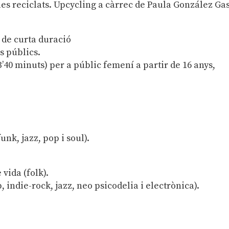
les reciclats. Upcycling a càrrec de Paula González Ga
 de curta duració
ls públics.
3’40 minuts) per a públic femení a partir de 16 anys,
unk, jazz, pop i soul).
vida (folk).
 indie-rock, jazz, neo psicodelia i electrònica).