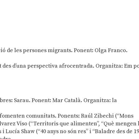
ació de les persones migrants. Ponent: Olga Franco.
at des d’una perspectiva afrocentrada. Organitza: Em p
ibres: Sarau. Ponent: Mar Català. Organitza: la
ue fomenten comunitats. Ponents: Raúl Zibechi (“Mons
Álvarez Viso (“Territoris que alimenten”, “Què mengen 
 Lucía Shaw (“40 anys no són res” i “Baladre des de 1