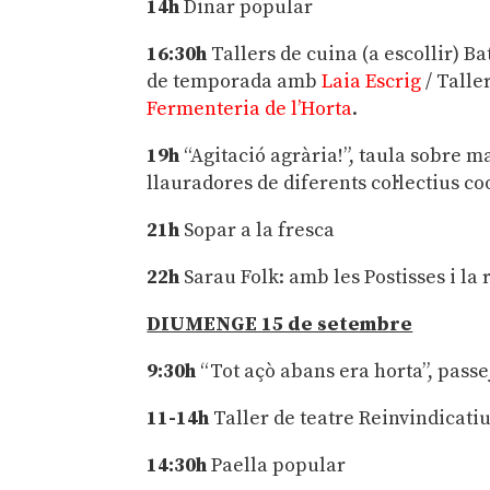
14h
Dinar popular
16:30h
Tallers de cuina (a escollir) 
de temporada amb
Laia Escrig
/ Talle
Fermenteria de l’Horta
.
19h
“Agitació agrària!”, taula sobre 
llauradores de diferents col·lectius 
21h
Sopar a la fresca
22h
Sarau Folk: amb les Postisses i la
DIUMENGE 15 de setembre
9:30h
“Tot açò abans era horta”, passe
11-14h
Taller de teatre Reinvindicat
14:30h
Paella popular