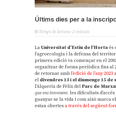
Últims dies per a la inscrip
Temps de lectura:
2
minuts
La
Universitat d’Estiu de l’Horta
és 
l’agroecologia i la defensa del territ
primera edició va començar en el 2002
organitzar de forma periòdica fins al 2
de retornar amb
l’edició de l’any 2023
a
el
divendres 13 i el diumenge 15 de
l’Alqueria de Fèlix del
Parc de Marxa
que ens travessen
: les dificultats d’accé
guanyar-se la vida i com això marca el
estan obertes
a través del següent fo
.