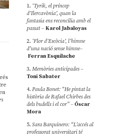
1.
‘Tyrik, el príncep
d’Ilercavònia’, quan la
fantasia ens reconcilia amb el
passat
–
Karol Jabaloyas
2.
‘Flor d’Escòcia’, l’himne
d’una nació sense himne–
Ferran Esquilache
3.
Memòries anticipades
–
a
Toni Sabater
prés
tre
4.
Paula Bonet: “He pintat la
 en
història de Rafael Chirbes des
rs
dels budells i el cor” –
Óscar
Mora
5.
Sara Barquinero: “L’accés al
professorat universitari té