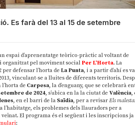
ció. Es farà del 13 al 15 de setembre
un espai d’aprenentatge teòrico-pràctic al voltant de
ori organitzat pel moviment social
Per L’Horta
. La
 per defensar l’horta de
La Punta
, i a partir d’ahí es v
013, vinculant-se a lluites de diferents territoris. Des
 l’horta de
Carpesa
, la d’enguany, que se celebrarà en
 setembre de 2024
, s’ubica en la la ciutat de
València
,
lenes
, en el barri de la
Saïdia
, per a revisar
Els malesta
s a l’habitatge, els problemes dels llauradors per a
 veïnat. El programa és el següent i les inscripcions ja
rmulari
: