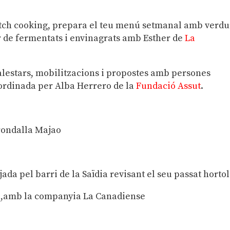
Batch cooking, prepara el teu menú setmanal amb verd
r de fermentats i envinagrats amb Esther de
La
malestars, mobilitzacions i propostes amb persones
coordinada per Alba Herrero de la
Fundació Assut
.
 rondalla Majao
jada pel barri de la Saïdia revisant el seu passat horto
iu,amb la companyia La Canadiense