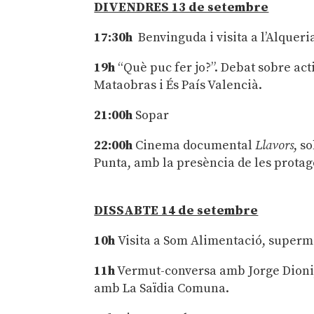
DIVENDRES 13 de setembre
17:30h
Benvinguda i visita a l’Alquer
19h
“Què puc fer jo?”. Debat sobre ac
Mataobras i És País Valencià.
21:00h
Sopar
22:00h
Cinema documental
Llavors
, s
Punta, amb la presència de les protag
DISSABTE 14 de setembre
10h
Visita a Som Alimentació, superme
11h
Vermut-conversa amb Jorge Dioni,
amb La Saïdia Comuna.