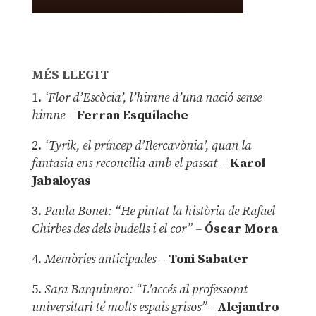
MÉS LLEGIT
1.
‘Flor d’Escòcia’, l’himne d’una nació sense
himne–
Ferran Esquilache
2.
‘Tyrik, el príncep d’Ilercavònia’, quan la
fantasia ens reconcilia amb el passat
–
Karol
Jabaloyas
3.
Paula Bonet: “He pintat la història de Rafael
Chirbes des dels budells i el cor” –
Óscar Mora
4.
Memòries anticipades
–
Toni Sabater
5.
Sara Barquinero: “L’accés al professorat
universitari té molts espais grisos”
–
Alejandro