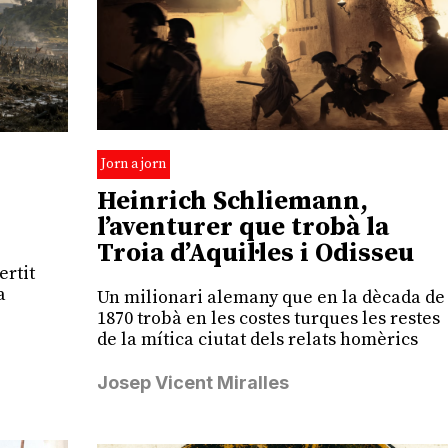
Jorn a jorn
Heinrich Schliemann,
l’aventurer que trobà la
Troia d’Aquil·les i Odisseu
ertit
a
Un milionari alemany que en la dècada de
1870 trobà en les costes turques les restes
de la mítica ciutat dels relats homèrics
Josep Vicent Miralles