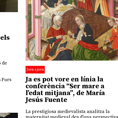
dels
ó de
a
Jorn a jorn
Ja es pot vore en línia la
s Furs
conferència “Ser mare a
l’edat mitjana”, de María
Jesús Fuente
La prestigiosa medievalista analitza la
maternitat medieval des d'una perspectiv