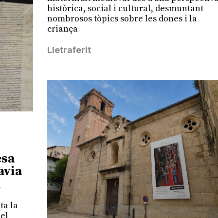
històrica, social i cultural, desmuntant
nombrosos tòpics sobre les dones i la
criança
Lletraferit
esa
avia
a
ta la
del