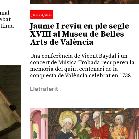
rmal
Jorn a jorn
debat
Jaume I reviu en ple segle
ntinua
XVIII al Museu de Belles
Arts de València
Una conferència de Vicent Baydal i un
concert de Música Trobada recuperen la
memòria del quint centenari de la
conquesta de València celebrat en 1738
Lletraferit