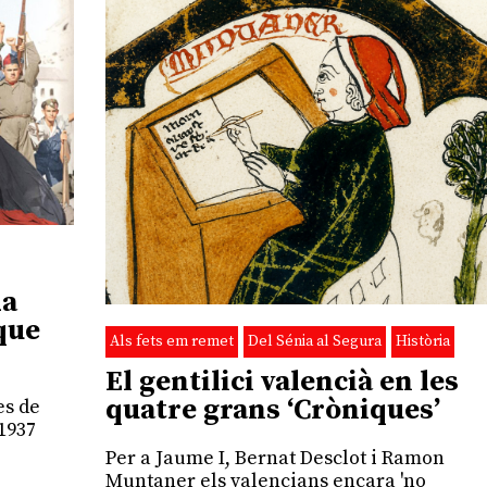
da
que
Als fets em remet
Del Sénia al Segura
Història
El gentilici valencià en les
quatre grans ‘Cròniques’
es de
 1937
Per a Jaume I, Bernat Desclot i Ramon
Muntaner els valencians encara 'no