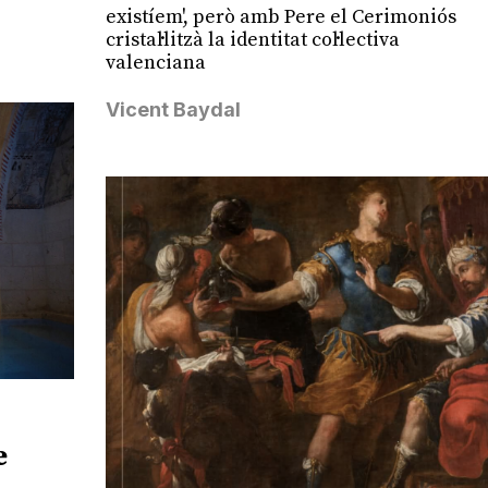
existíem', però amb Pere el Cerimoniós
cristal·litzà la identitat col·lectiva
valenciana
Vicent Baydal
e