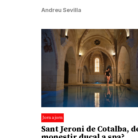
Andreu Sevilla
Jorn a jorn
Sant Jeroni de Cotalba, d
monestir ducal a spa?