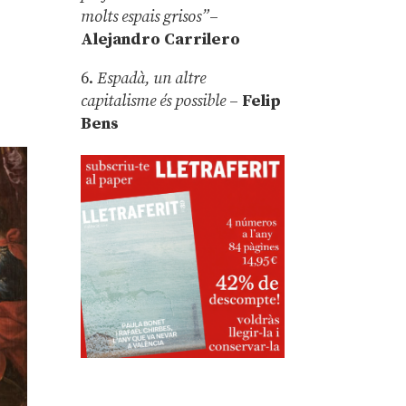
molts espais grisos”
–
Alejandro Carrilero
6.
Espadà, un altre
capitalisme és possible
–
Felip
Bens