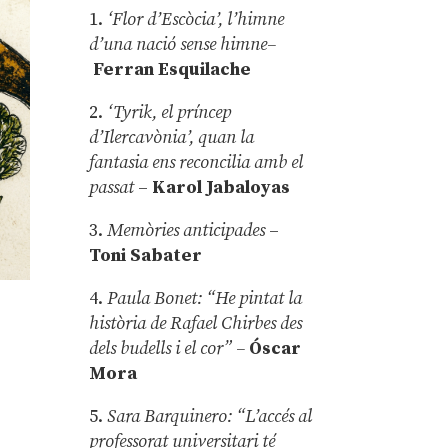
1.
‘Flor d’Escòcia’, l’himne
d’una nació sense himne–
Ferran Esquilache
2.
‘Tyrik, el príncep
d’Ilercavònia’, quan la
fantasia ens reconcilia amb el
passat
–
Karol Jabaloyas
3.
Memòries anticipades
–
Toni Sabater
4.
Paula Bonet: “He pintat la
història de Rafael Chirbes des
dels budells i el cor” –
Óscar
Mora
5.
Sara Barquinero: “L’accés al
professorat universitari té