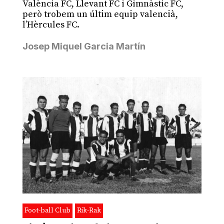
València FC, Llevant FC i Gimnàstic FC,
però trobem un últim equip valencià,
l’Hèrcules FC.
Josep Miquel Garcia Martín
Foot-ball Club
Rik-Rak