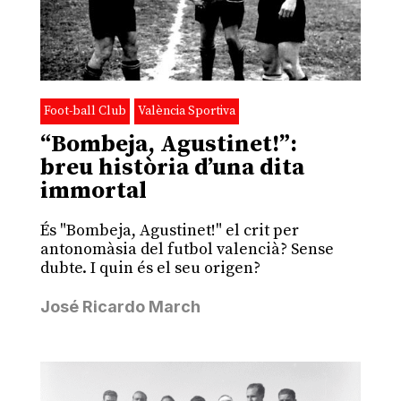
Foot-ball Club
València Sportiva
“Bombeja, Agustinet!”:
breu història d’una dita
immortal
És "Bombeja, Agustinet!" el crit per
antonomàsia del futbol valencià? Sense
dubte. I quin és el seu origen?
José Ricardo March