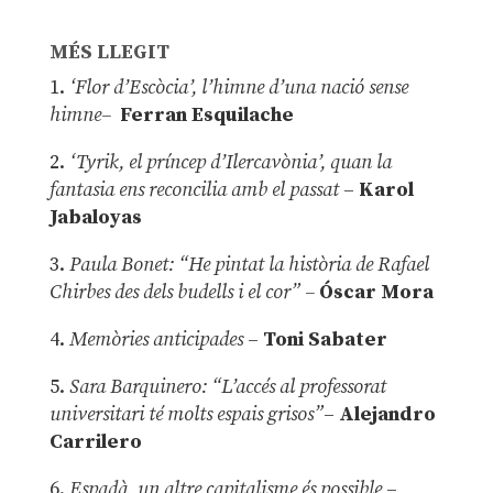
MÉS LLEGIT
1.
‘Flor d’Escòcia’, l’himne d’una nació sense
himne–
Ferran Esquilache
2.
‘Tyrik, el príncep d’Ilercavònia’, quan la
fantasia ens reconcilia amb el passat
–
Karol
Jabaloyas
3.
Paula Bonet: “He pintat la història de Rafael
Chirbes des dels budells i el cor” –
Óscar Mora
4.
Memòries anticipades
–
Toni Sabater
5.
Sara Barquinero: “L’accés al professorat
universitari té molts espais grisos”
–
Alejandro
Carrilero
6.
Espadà, un altre capitalisme és possible
–