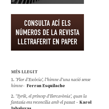
MÉS LLEGIT
1.
‘Flor d’Escòcia’, l’himne d’una nació sense
himne–
Ferran Esquilache
2.
‘Tyrik, el príncep d’Ilercavònia’, quan la
fantasia ens reconcilia amb el passat
–
Karol
Jabaloyas