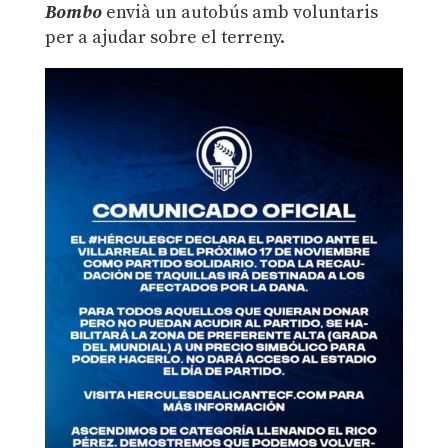
Bombo
envià un autobús amb voluntaris
per a ajudar sobre el terreny.