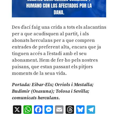
Des d’ací faig una crida a tots els alacantins
per a que acudisquen al partit, i als
abonats herculans per a que compren
entrades de preferent alta, encara que ja
tinguen accés a l’estadi amb el seu
abonament. Hem de fer-ho pels nostres
paisans, que estan passant els pitjors
moments de la seua vida.
Portada: Eibar-Elx; Orriols i Mestalla;
Budimir (Osasuna); Tolosa i Sevilla;
comunicats herculans.
X
WhatsApp
Facebook
Messenger
Email
Threads
Bluesky
Teleg