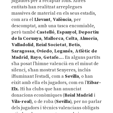
jugadors per a recaptar fons. Altres
entitats han realitzat arreplegues
massives de material en els seus estadis,
com ara el
Llevant
,
València
, per
descomptat, amb una tasca encomiable,
però també
Castelló
,
Espanyol
,
Deportiu
de la Corunya
,
Mallorca
,
Celta
,
Almeria
,
Valladolid
,
Reial Societat
,
Betis
,
Saragossa
,
Oviedo
,
Leganés
,
Atlètic de
Madrid
,
Rayo
,
Getafe
…. En alguns partits
s’ha posat l’himne valencià en el minut de
silenci, s’han mostrat Senyeres, inclús
il·luminant l’estadi, com a
Sevilla
, o han
eixit amb ella els jugadors, com en l’
Eibar-
Elx
. Hi ha clubs que han anunciat
donacions econòmiques (
Reial Madrid
i
Vila-real
), o de roba (
Sevilla
), per no parlar
dels jugadors i tècnics valencians obligats