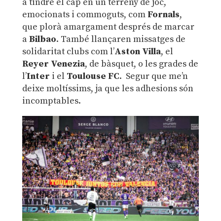
a tindre el cap en un terreny de joc,
emocionats i commoguts, com
Fornals
,
que plorà amargament després de marcar
a
Bilbao
. També llançaren missatges de
solidaritat clubs com l’
Aston Villa
, el
Reyer Venezia
, de bàsquet, o les grades de
l’
Inter
i el
Toulouse FC
. Segur que me’n
deixe moltíssims, ja que les adhesions són
incomptables.