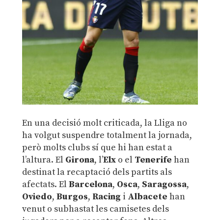
En una decisió molt criticada, la Lliga no
ha volgut suspendre totalment la jornada,
però molts clubs sí que hi han estat a
l’altura. El
Girona
, l’
Elx
o el
Tenerife
han
destinat la recaptació dels partits als
afectats. El
Barcelona
,
Osca
,
Saragossa
,
Oviedo
,
Burgos
,
Racing
i
Albacete
han
venut o subhastat les camisetes dels