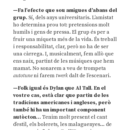
—Fa l’efecte que sou amigues d’abans del
grup.
Sí, dels anys universitaris. L’amistat
ho determina prou tot: pretensions molt
humils i gens de pressa. El grup és per a
fruir una miqueta més de la vida. És treball
i responsabilitat, clar, però no ha de ser
una càrrega. I, musicalment, fem allò que
ens naix, partint de les músiques que hem
mamat. No sonarem a veu de trompeta
autotune
ni farem
twerk
dalt de l’escenari.
—Folk igual és Dylan que Al Tall. En el
vostre cas, està clar que partiu de les
tradicions americanes i angleses, però
també hi ha un important component
autòcton…
Tenim molt present el cant
d’estil, els bolerets, les malaguenyes… de