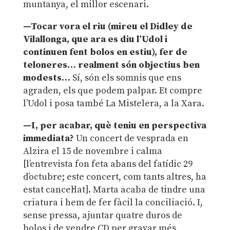
muntanya, el millor escenari.
—Tocar vora el riu (mireu el Didley de
Vilallonga, que ara es diu l’Udol i
continuen fent bolos en estiu), fer de
teloneres… realment són objectius ben
modests…
Sí, són els somnis que ens
agraden, els que podem palpar. Et compre
l’Udol i posa també La Mistelera, a la Xara.
—I, per acabar, què teniu en perspectiva
immediata?
Un concert de vesprada en
Alzira el 15 de novembre i calma
[l’entrevista fon feta abans del fatídic 29
d’octubre; este concert, com tants altres, ha
estat cancel·lat]. Marta acaba de tindre una
criatura i hem de fer fàcil la conciliació. I,
sense pressa, ajuntar quatre duros de
bolos i de vendre CD per gravar més