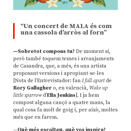
“
Un concert de MALA és com
una cassola d’arròs al forn”
—Sobretot compons tu?
De moment sí,
però també toquem temes i arranjaments
de Casandra, que, a més, és una artista
proposant versions i apropiant-se-les
[Nota de l’Entrevistador: fan
I fall apart
de
Rory Gallagher
o, en valencià,
Wake up
little sparrow
d’
Ella Jenkins
]. I ja hem
compost alguna cançó a quatre mans, la
qual cosa fa molt de goig i, per això, moltes
més que en farem.
—
Què més escolteu, què vos inspira?