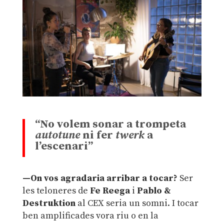
“
No volem sonar a trompeta
autotune
ni fer
twerk
a
l’escenari”
—On vos agradaria arribar a tocar?
Ser
les teloneres de
Fe Reega
i
Pablo &
Destruktion
al CEX seria un somni. I tocar
ben amplificades vora riu o en la