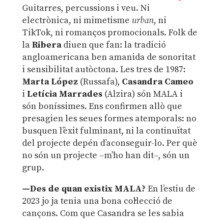
Guitarres, percussions i veu. Ni
electrònica, ni mimetisme
urban
, ni
TikTok, ni romanços promocionals. Folk de
la
Ribera
diuen que fan: la tradició
angloamericana ben amanida de sonoritat
i sensibilitat autòctona. Les tres de 1987:
Marta López
(Russafa),
Casandra Cameo
i
Letícia Marrades
(Alzira) són MALA i
són boníssimes. Ens confirmen allò que
presagien les seues formes atemporals: no
busquen l’èxit fulminant, ni la continuïtat
del projecte depén d’aconseguir-lo. Per què
no són un projecte –m’ho han dit–, són un
grup.
—Des de quan existix MALA?
En l’estiu de
2023 jo ja tenia una bona col·lecció de
cançons. Com que Casandra se les sabia