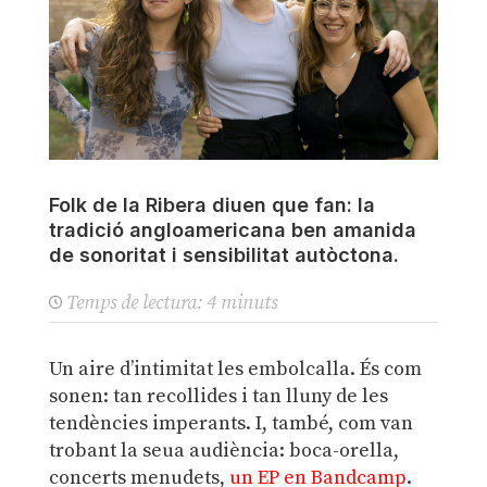
Folk de la Ribera diuen que fan: la
tradició angloamericana ben amanida
de sonoritat i sensibilitat autòctona.
Temps de lectura:
4
minuts
Un aire d’intimitat les embolcalla. És com
sonen: tan recollides i tan lluny de les
tendències imperants. I, també, com van
trobant la seua audiència: boca-orella,
concerts menudets,
un EP en Bandcamp
.