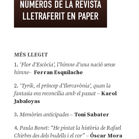
MÉS LLEGIT
1.
‘Flor d’Escòcia’, l’himne d’una nació sense
himne–
Ferran Esquilache
2.
‘Tyrik, el príncep d’Ilercavònia’, quan la
fantasia ens reconcilia amb el passat
–
Karol
Jabaloyas
3.
Memòries anticipades
–
Toni Sabater
4.
Paula Bonet: “He pintat la història de Rafael
Chirbes des dels budells i el cor” –
Óscar Mora