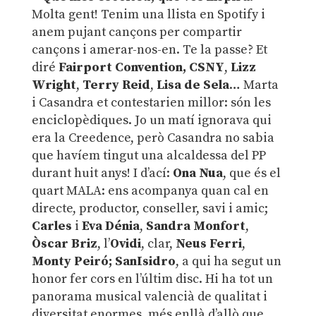
Molta gent! Tenim una llista en Spotify i
anem pujant cançons per compartir
cançons i amerar-nos-en. Te la passe? Et
diré
Fairport Convention, CSNY
,
Lizz
Wright
,
Terry Reid
,
Lisa de Sela
… Marta
i Casandra et contestarien millor: són les
enciclopèdiques. Jo un matí ignorava qui
era la Creedence, però Casandra no sabia
que havíem tingut una alcaldessa del PP
durant huit anys! I d’ací:
Ona Nua
, que és el
quart MALA: ens acompanya quan cal en
directe, productor, conseller, savi i amic;
Carles
i
Eva Dénia
,
Sandra Monfort
,
Òscar Briz
, l’
Ovidi
, clar,
Neus Ferri
,
Monty Peiró;
SanIsidro
, a qui ha segut un
honor fer cors en l’últim disc. Hi ha tot un
panorama musical valencià de qualitat i
diversitat enormes, més enllà d’allò que