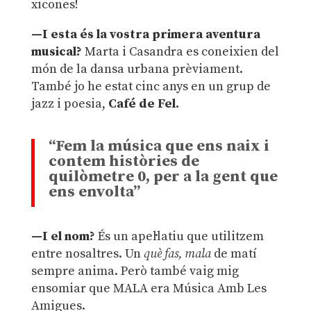
xicones!
—I esta és la vostra primera aventura
musical?
Marta i Casandra es coneixien del
món de la dansa urbana prèviament.
També jo he estat cinc anys en un grup de
jazz i poesia,
Café de Fel.
“
Fem la música que ens naix i
contem històries de
quilòmetre 0, per a la gent que
ens envolta”
—I el nom?
És un apel·latiu que utilitzem
entre nosaltres. Un
què fas, mala
de matí
sempre anima. Però també vaig mig
ensomiar que MALA era Música Amb Les
Amigues.