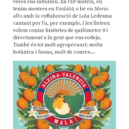
veres ens influïxen. En l’EP mateix, en
tenim mostres en
Pardalet
; o bé en
Morus
alba
amb la col·laboració de Lola Ledesma
cantant per l’u, per exemple. I les lletres:
volem contar històries de quilòmetre 0 i
directament a la gent que ens rodeja.
També és tot molt agropecuari: molta
botànica i fauna, molt de conreu…