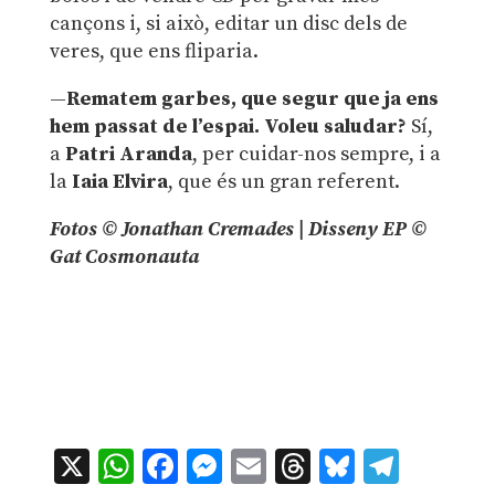
cançons i, si això, editar un disc dels de
veres, que ens fliparia.
—
Rematem garbes, que segur que ja ens
hem passat de l’espai. Voleu saludar?
Sí,
a
Patri Aranda
, per cuidar-nos sempre, i a
la
Iaia
Elvira
, que és un gran referent.
Fotos © Jonathan Cremades | Disseny EP ©
Gat Cosmonauta
X
WhatsApp
Facebook
Messenger
Email
Threads
Bluesky
Teleg