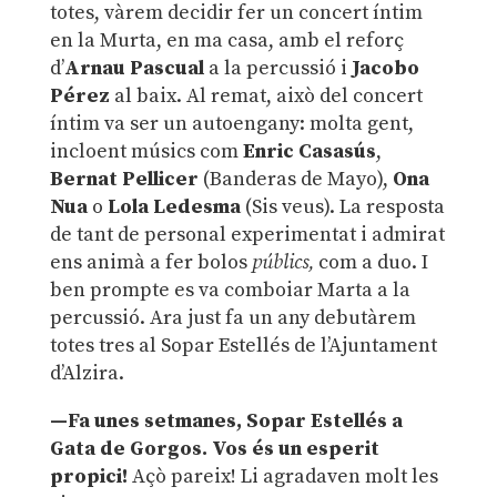
totes, vàrem decidir fer un concert íntim
en la Murta, en ma casa, amb el reforç
d’
Arnau Pascual
a la percussió i
Jacobo
Pérez
al baix. Al remat, això del concert
íntim va ser un autoengany: molta gent,
incloent músics com
Enric Casasús
,
Bernat Pellicer
(Banderas de Mayo),
Ona
Nua
o
Lola Ledesma
(Sis veus). La resposta
de tant de personal experimentat i admirat
ens animà a fer bolos
públics,
com a duo. I
ben prompte es va comboiar Marta a la
percussió. Ara just fa un any debutàrem
totes tres al Sopar Estellés de l’Ajuntament
d’Alzira.
—Fa unes setmanes, Sopar Estellés a
Gata de Gorgos. Vos és un esperit
propici!
Açò pareix! Li agradaven molt les