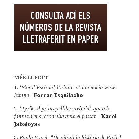
MÉS LLEGIT
1.
‘Flor d’Escòcia’, l’himne d’una nació sense
himne–
Ferran Esquilache
2.
‘Tyrik, el príncep d’Ilercavònia’, quan la
fantasia ens reconcilia amb el passat
–
Karol
Jabaloyas
3.
Paula Bonet: “He pintat la història de Rafael