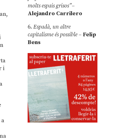
molts espais grisos”
–
Alejandro Carrilero
nan,
6.
Espadà, un altre
capitalisme és possible
–
Felip
i
Bens
on
rta
 i
la
e
s
 a
una