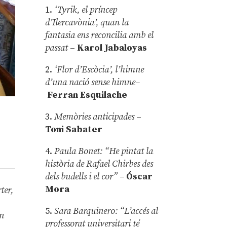
1.
‘Tyrik, el príncep
d’Ilercavònia’, quan la
fantasia ens reconcilia amb el
passat
–
Karol Jabaloyas
2.
‘Flor d’Escòcia’, l’himne
d’una nació sense himne–
Ferran Esquilache
3.
Memòries anticipades
–
Toni Sabater
4.
Paula Bonet: “He pintat la
història de Rafael Chirbes des
dels budells i el cor” –
Óscar
Mora
ter,
5.
Sara Barquinero: “L’accés al
un
professorat universitari té