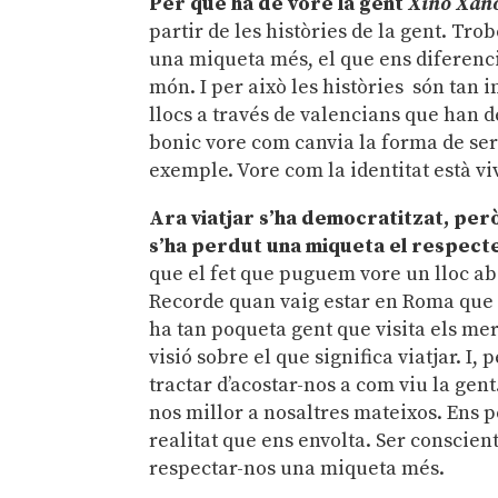
Per què ha de vore la gent
Xino Xan
partir de les històries de la gent. Tro
una miqueta més, el que ens diferenci
món. I per això les històries són tan
llocs a través de valencians que han de
bonic vore com canvia la forma de ser
exemple. Vore com la identitat està v
Ara viatjar s’ha democratitzat, però
s’ha perdut una miqueta el respecte 
que el fet que puguem vore un lloc aban
Recorde quan vaig estar en Roma que p
ha tan poqueta gent que visita els mer
visió sobre el que significa viatjar. I
tractar d’acostar-nos a com viu la gent
nos millor a nosaltres mateixos. Ens 
realitat que ens envolta. Ser conscien
respectar-nos una miqueta més.