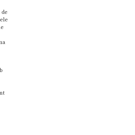
n de
tele
ue
una
mb
nt