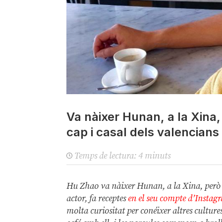
Va nàixer Hunan, a la Xina, p
cap i casal dels valencians
Temps de lectura:
4
minuts
Hu Zhao va nàixer Hunan, a la Xina, però se 
actor, fa receptes
en el seu compte d’Instag
molta curiositat per conéixer altres cultur