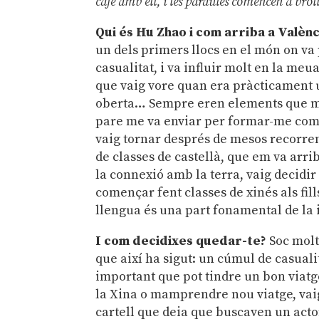
café amb ell, i les paraules comencen a brol
Qui és Hu Zhao i com arriba a Valèn
un dels primers llocs en el món on va 
casualitat, i va influir molt en la me
que vaig vore quan era pràcticament un
oberta… Sempre eren elements que m’
pare me va enviar per formar-me com a
vaig tornar després de mesos recorren
de classes de castellà, que em va arri
la connexió amb la terra, vaig decidir
començar fent classes de xinés als fil
llengua és una part fonamental de la i
I com decidixes quedar-te?
Soc molt
que així ha sigut: un cúmul de casualit
important que pot tindre un bon viatge
la Xina o mamprendre nou viatge, vaig
cartell que deia que buscaven un actor