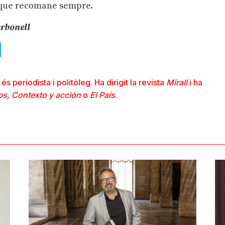
a que recomane sempre.
arbonell
ads
uesky
Telegram
s periodista i politòleg. Ha dirigit la revista
Mirall
i ha
ps, Contexto y acción
o
El País
.