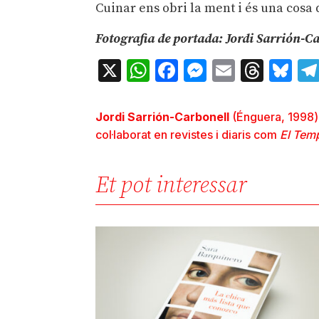
Cuinar ens obri la ment i és una cos
Fotografia de portada: Jordi Sarrión-C
X
WhatsApp
Facebook
Messenger
Email
Thre
Bl
Jordi Sarrión-Carbonell
(Énguera, 1998) é
col·laborat en revistes i diaris com
El Tem
Et pot interessar