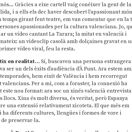
mós… Gràcies a eixe cartell vaig conéixer la gent de la
ida, i a ells els dec haver descobert l’apassionant mó
un temps girant fent teatre, em van comentar que en la 
ersones apassionades per la cultura valenciana. Jo, q
iar un vídeo cantant La Tarara; la mitat en valencià i
i mateix: un videoclip casolà amb dolçaines gravat en 
rimer vídeo viral, feu la resta.
rtix en realitat…
Sí, buscaven una persona estrangera
 va ser un dels èxits d’audiència d’À Punt. Ara estem a
 temporades, hem eixit de València i hem recorregut
t valencians. Per a mi, com a foraster, la connexió ha
it este nou format: ara soc un xinés valencià entrevista
es llocs. Xina és molt diversa, és veritat, però Espanya
ndre una extensió relativament xicoteta. El que més em
i ha diferents cultures, llengües i formes de vore i
 de preservar-la.