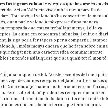
 en Instagram cuinant receptes que has aprés en el
vertida. Ací en València visc amb la meua parella de
arí. Tot i això, el valencià s’ha convertit en la meua a
és, quan parle valencià m’expresse d’una manera
una temporada que estava treballant menys, i ella va
tes. La cuina em concentra i m’encisa, i cuine a diar
nt, ja siga per a fer tàpers o per a compartir. I tampoc
alencià, i molta menys encara que ho faça sobre cuina
es que faig tenen una característica comuna: intente
es en tendes asiàtiques i que ara quasi tot el món té 
Faig una miqueta de tot. Acoste receptes del meu país,
unes vegades cuines receptes del Japó o altres països 
mb la Xina ens agermanen molts productes com l’arròs,
em. Però, sobretot, m’agraden les receptes que unixen
trar que, al remat, no hi ha tanta diferència entre tot
roductes que ens dona la terra i que tenim a prop.