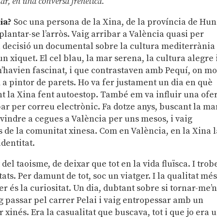
lar, en una conversa frenètica.
cia?
Soc una persona de la Xina, de la província de Hu
plantar-se l’arròs. Vaig arribar a València quasi per
ua decisió un documental sobre la cultura mediterrània
 xiquet. El cel blau, la mar serena, la cultura alegre 
havien fascinat, i que contrastaven amb Pequí, on m
 pintor de parets. Ho va fer justament un dia en què
t la Xina fent autoestop. També em va influir una ofe
bar per correu electrònic. Fa dotze anys, buscant la mar
 vindre a cegues a València per uns mesos, i vaig
ls de la comunitat xinesa. Com en València, en la Xina 
dentitat.
 del taoisme, de deixar que tot en la vida fluïsca. I trob
ats. Per damunt de tot, soc un viatger. I la qualitat mé
r és la curiositat. Un dia, dubtant sobre si tornar-me’n
 passar pel carrer Pelai i vaig entropessar amb un
 xinés. Era la casualitat que buscava, tot i que jo era 