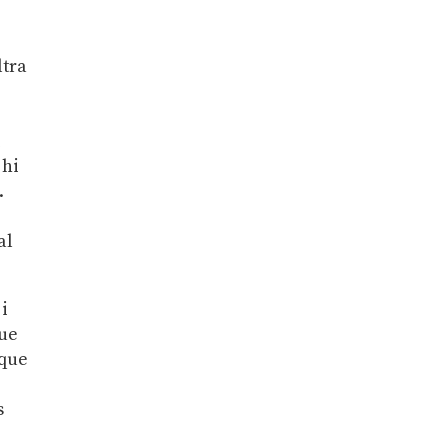
s
ltra
i
 hi
.
al
 i
que
 que
s