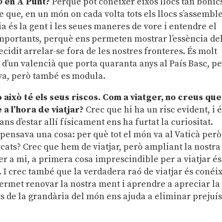
o
en À Punt?
Perquè pot conéixer eixos llocs tan bonic
be que, en un món on cada volta tots els llocs s’assembl
a és la gent i les seues maneres de vore i entendre el
 importants, perquè ens permeten mostrar l’essència de
cidit arrelar-se fora de les nostres fronteres. És molt
 d’un valencià que porta quaranta anys al País Basc, p
iva, però també es modula.
 això té els seus riscos. Com a viatger, no creus que
a l’hora de viatjar?
Crec que hi ha un risc evident, i 
s d’estar allí físicament ens ha furtat la curiositat.
ensava una cosa: per què tot el món va al Vaticà però
cats? Crec que hem de viatjar, però ampliant la nostra
, per a mi, a primera cosa imprescindible per a viatjar és
. I crec també que la verdadera raó de viatjar és conéi
permet renovar la nostra ment i aprendre a apreciar la
ts de la grandària del món ens ajuda a eliminar prejuís