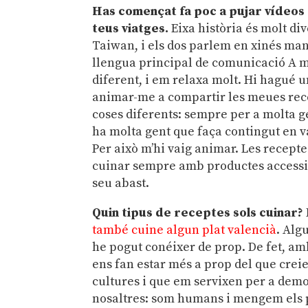
Has començat fa poc a pujar vídeos
teus viatges.
Eixa història és molt di
Taiwan, i els dos parlem en xinés mand
llengua principal de comunicació A m
diferent, i em relaxa molt. Hi hagué 
animar-me a compartir les meues recep
coses diferents: sempre per a molta ge
ha molta gent que faça contingut en v
Per això m’hi vaig animar. Les recept
cuinar sempre amb productes accessibl
seu abast.
Quin tipus de receptes sols cuinar?
també cuine algun plat valencià
. Alg
he pogut conéixer de prop. De fet, a
ens fan estar més a prop del que crei
cultures i que em servixen per a demos
nosaltres: som humans i mengem els p