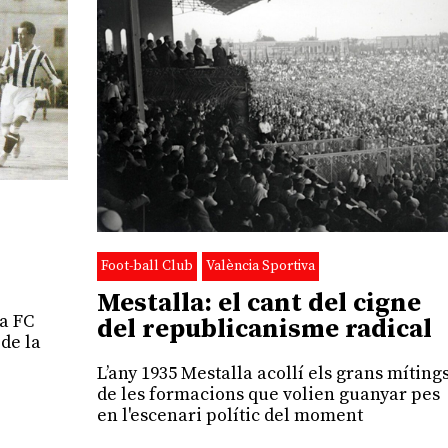
Foot-ball Club
València Sportiva
Mestalla: el cant del cigne
ia FC
del republicanisme radical
 de la
L’any 1935 Mestalla acollí els grans míting
de les formacions que volien guanyar pes
en l'escenari polític del moment