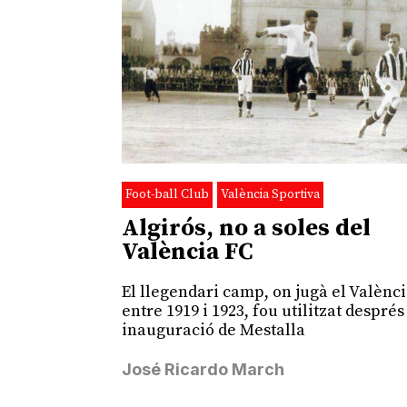
Foot-ball Club
València Sportiva
Algirós, no a soles del
València FC
El llegendari camp, on jugà el Valènc
entre 1919 i 1923, fou utilitzat després
inauguració de Mestalla
José Ricardo March