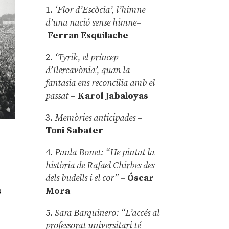
1.
‘Flor d’Escòcia’, l’himne
d’una nació sense himne–
Ferran Esquilache
2.
‘Tyrik, el príncep
d’Ilercavònia’, quan la
fantasia ens reconcilia amb el
passat
–
Karol Jabaloyas
3.
Memòries anticipades
–
Toni Sabater
4.
Paula Bonet: “He pintat la
història de Rafael Chirbes des
dels budells i el cor” –
Óscar
Mora
s
5.
Sara Barquinero: “L’accés al
professorat universitari té