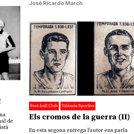
José Ricardo March
!
Foot-ball Club
València Sportiva
una
Els cromos de la guerra (II)
nal de
istà
En esta segona entrega l’autor ens parla