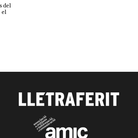
s del
 el