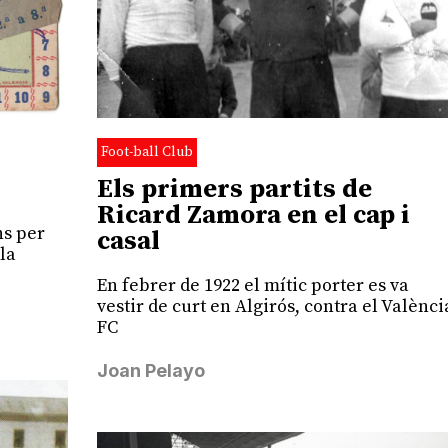
Foot-ball Club
Els primers partits de
Ricard Zamora en el cap i
ns per
casal
la
En febrer de 1922 el mític porter es va
vestir de curt en Algirós, contra el Valènci
FC
Joan Pelayo