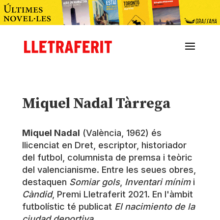
Miquel Nadal Tàrrega
Miquel Nadal
(València, 1962) és
llicenciat en Dret, escriptor, historiador
del futbol, columnista de premsa i teòric
del valencianisme. Entre les seues obres,
destaquen
Somiar gols
,
Inventari mínim
i
Càndid
, Premi Lletraferit 2021. En l'àmbit
futbolístic té publicat
El nacimiento de la
ciudad deportiva
.