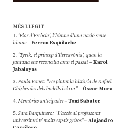
MÉS LLEGIT
1.
‘Flor d’Escòcia’, l’himne d’una nació sense
himne–
Ferran Esquilache
2.
‘Tyrik, el príncep d’Ilercavònia’, quan la
fantasia ens reconcilia amb el passat
–
Karol
Jabaloyas
3.
Paula Bonet: “He pintat la història de Rafael
Chirbes des dels budells i el cor” –
Óscar Mora
4.
Memòries anticipades
–
Toni Sabater
5.
Sara Barquinero: “L’accés al professorat
universitari té molts espais grisos”
–
Alejandro
Carrilero