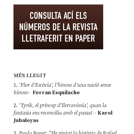
MÉS LLEGIT
1.
‘Flor d’Escòcia’, l’himne d’una nació sense
himne–
Ferran Esquilache
2.
‘Tyrik, el príncep d’Ilercavònia’, quan la
fantasia ens reconcilia amb el passat
–
Karol
Jabaloyas
3.
Paula Bonet: “He pintat la història de Rafael