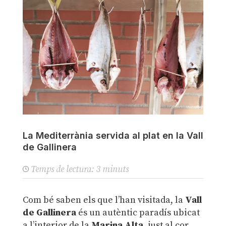
La Mediterrània servida al plat en la Vall
de Gallinera
Temps de lectura:
3
minuts
Com bé saben els que l’han visitada, la
Vall
de Gallinera
és un autèntic paradís ubicat
a l’interior de la
Marina Alta
, just al cor