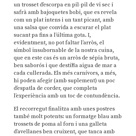
un trosset d’escorpa en pil-pil de vi sec i
safrà amb bajoquetes bobi, que es revela
com un plat intens i un tant picant, amb
una salsa que convida a escurar el plat
sucant pa fins a l’última gota. I,
evidentment, no pot faltar l’arròs, el
símbol insubornable de la nostra cuina,
que en este cas és un arròs de sépia bruta,
ben saborós i que destil·la aigua de mar a
cada cullerada. Els més carnívors, a més,
hi poden afegir (amb suplement) un poc
d’espatla de corder, que completa
l’experiència amb un toc de contundència.
El recorregut finalitza amb unes postres
també molt potents: un formatge blau amb
trossets de poma al forn i una galleta
d’avellanes ben cruixent, que tanca amb