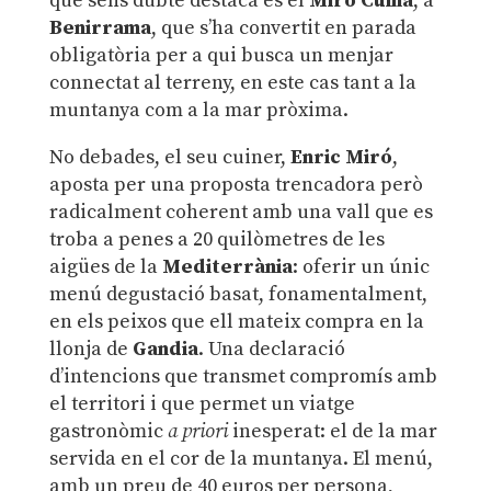
que sens dubte destaca és el
Miró Cuina
, a
Benirrama
, que s’ha convertit en parada
obligatòria per a qui busca un menjar
connectat al terreny, en este cas tant a la
muntanya com a la mar pròxima.
No debades, el seu cuiner,
Enric Miró
,
aposta per una proposta trencadora però
radicalment coherent amb una vall que es
troba a penes a 20 quilòmetres de les
aigües de la
Mediterrània
: oferir un únic
menú degustació basat, fonamentalment,
en els peixos que ell mateix compra en la
llonja de
Gandia
. Una declaració
d’intencions que transmet compromís amb
el territori i que permet un viatge
gastronòmic
a priori
inesperat: el de la mar
servida en el cor de la muntanya. El menú,
amb un preu de 40 euros per persona,