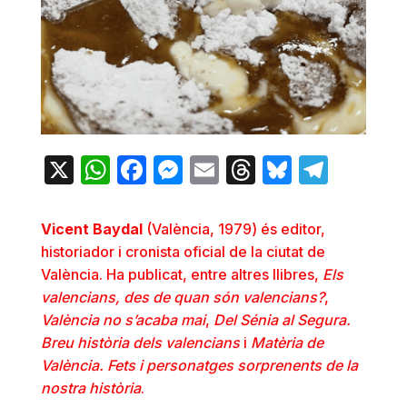
X
WhatsApp
Facebook
Messenger
Email
Threads
Bluesky
Teleg
Vicent Baydal
(València, 1979) és editor,
historiador i cronista oficial de la ciutat de
València. Ha publicat, entre altres llibres,
Els
valencians, des de quan són valencians?
,
València no s’acaba mai
,
Del Sénia al Segura.
Breu història dels valencians
i
Matèria de
València. Fets i personatges sorprenents de la
nostra història
.