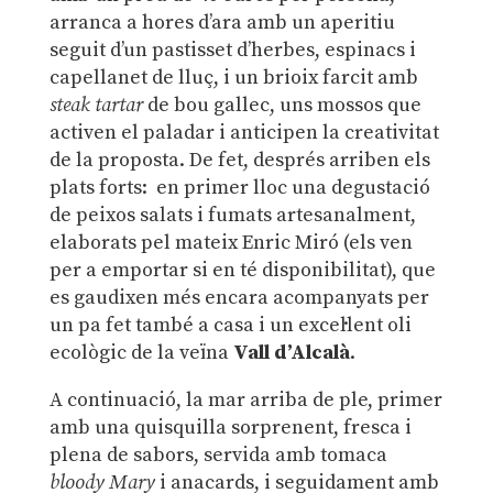
arranca a hores d’ara amb un aperitiu
seguit d’un pastisset d’herbes, espinacs i
capellanet de lluç, i un brioix farcit amb
steak tartar
de bou gallec, uns mossos que
activen el paladar i anticipen la creativitat
de la proposta. De fet, després arriben els
plats forts: en primer lloc una degustació
de peixos salats i fumats artesanalment,
elaborats pel mateix Enric Miró (els ven
per a emportar si en té disponibilitat), que
es gaudixen més encara acompanyats per
un pa fet també a casa i un excel·lent oli
ecològic de la veïna
Vall d’Alcalà
.
A continuació, la mar arriba de ple, primer
amb una quisquilla sorprenent, fresca i
plena de sabors, servida amb tomaca
bloody Mary
i anacards, i seguidament amb