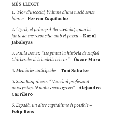
MÉS LLEGIT
1.
‘Flor d’Escòcia’, l’himne d’una nació sense
himne–
Ferran Esquilache
2.
‘Tyrik, el príncep d’Ilercavònia’, quan la
fantasia ens reconcilia amb el passat
–
Karol
Jabaloyas
3.
Paula Bonet: “He pintat la història de Rafael
Chirbes des dels budells i el cor” –
Óscar Mora
4.
Memòries anticipades
–
Toni Sabater
5.
Sara Barquinero: “L’accés al professorat
universitari té molts espais grisos”
–
Alejandro
Carrilero
6.
Espadà, un altre capitalisme és possible
–
Felip Bens