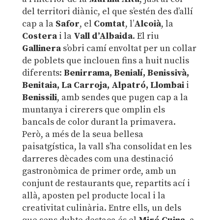
del territori diànic, el que s’estén des d’allí
cap a la
Safor
, el
Comtat
, l’
Alcoià
, la
Costera
i la
Vall d’Albaida
. El riu
Gallinera
s’obri camí envoltat per un collar
de poblets que inclouen fins a huit nuclis
diferents:
Benirrama, Benialí, Benissivà,
Benitaia, La Carroja, Alpatró, Llombai
i
Benissili
, amb sendes que pugen cap a la
muntanya i cirerers que omplin els
bancals de color durant la primavera.
Però, a més de la seua bellesa
paisatgística, la vall s’ha consolidat en les
darreres dècades com una destinació
gastronòmica de primer orde, amb un
conjunt de restaurants que, repartits ací i
allà, aposten pel producte local i la
creativitat culinària. Entre ells, un dels