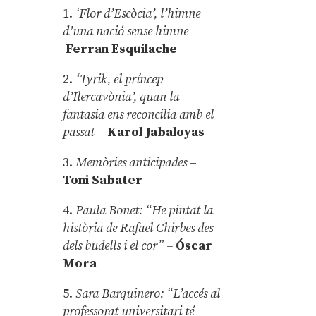
1.
‘Flor d’Escòcia’, l’himne
d’una nació sense himne–
Ferran Esquilache
2.
‘Tyrik, el príncep
d’Ilercavònia’, quan la
fantasia ens reconcilia amb el
passat
–
Karol Jabaloyas
3.
Memòries anticipades
–
Toni Sabater
4.
Paula Bonet: “He pintat la
història de Rafael Chirbes des
dels budells i el cor” –
Óscar
Mora
5.
Sara Barquinero: “L’accés al
professorat universitari té