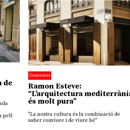
L'entrevista
a de
Ramon Esteve:
“L’arquitectura mediterràni
és molt pura”
cada
"La nostra cultura és la combinació de
a pell
saber conviure i de viure bé"