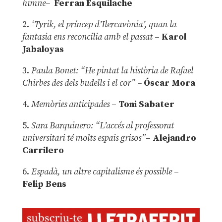
himne–
Ferran Esquilache
2.
‘Tyrik, el príncep d’Ilercavònia’, quan la
fantasia ens reconcilia amb el passat
–
Karol
Jabaloyas
3.
Paula Bonet: “He pintat la història de Rafael
Chirbes des dels budells i el cor” –
Óscar Mora
4.
Memòries anticipades
–
Toni Sabater
5.
Sara Barquinero: “L’accés al professorat
universitari té molts espais grisos”
–
Alejandro
Carrilero
6.
Espadà, un altre capitalisme és possible
–
Felip Bens