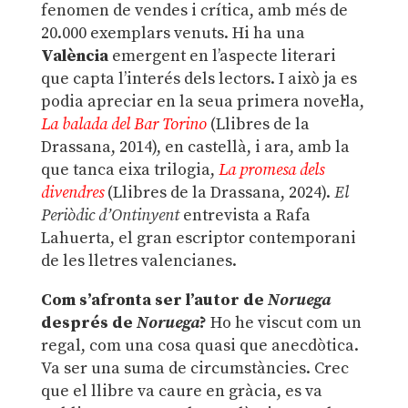
fenomen de vendes i crítica, amb més de
20.000 exemplars venuts. Hi ha una
València
emergent en l’aspecte literari
que capta l’interés dels lectors. I això ja es
podia apreciar en la seua primera novel·la,
La balada del Bar Torino
(Llibres de la
Drassana, 2014), en castellà, i ara, amb la
que tanca eixa trilogia,
La promesa dels
divendres
(Llibres de la Drassana, 2024).
El
Periòdic d’Ontinyent
entrevista a Rafa
Lahuerta, el gran escriptor contemporani
de les lletres valencianes.
Com s’afronta ser l’autor de
Noruega
després de
Noruega
?
Ho he viscut com un
regal, com una cosa quasi que anecdòtica.
Va ser una suma de circumstàncies. Crec
que el llibre va caure en gràcia, es va