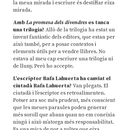
la meua mirada i escriure és destil·lar eixa
mirada.
Amb
La promesa dels divendres
es tanca
una trilogia?
Allò de la trilogia ha estat un
invent fantàstic dels editors, que estan per
això també, per a posar contextos i
elements útils per a vendre llibres. No
estava al meu cap escriure una trilogia ni
de lluny. Però ho accepte.
L’escriptor Rafa Lahuerta ha canviat el
ciutadà Rafa Lahuerta?
Van plegats. El
ciutadà i l’escriptor es retroalimenten.
Potser ara soc més prudent, més conscient
que les meues paraules poden generar
més soroll que abans quan no em coneixia
ningú i això m’atorga més responsabilitat.
Fa una mica de por a voltes que eixa