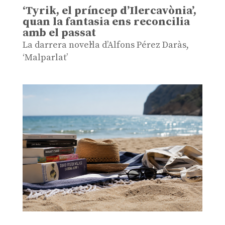
‘Tyrik, el príncep d’Ilercavònia’,
quan la fantasia ens reconcilia
amb el passat
La darrera novel·la d’Alfons Pérez Daràs,
‘Malparlat’