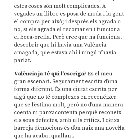
estes coses són molt complicades. A
vegades un llibre es posa de moda i la gent
el compra per això; i després els agrada o
no, si els agrada el recomanen i funciona
el boca-orella. Però crec que ha funcionat
descobrir que hi havia una València
amagada, que estava ahí i ningú n’havia
parlat.
València ja té qui l’escriga?
És el meu
gran escenari. Segurament escrita d’una
forma diferent. És una ciutat escrita per
algú que no té complexos en reconéixer
que se l’estima molt, però no d’una manera
coenta ni panxacontenta perquè reconeix
els seus defectes, amb ulls crítics. I d’eixa
barreja d’emocions és d’on naix una novel·la
que ha acabat quallant.