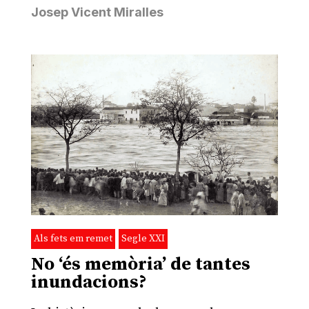
Josep Vicent Miralles
Als fets em remet
Segle XXI
No ‘és memòria’ de tantes
inundacions?