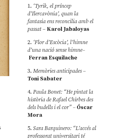
1.
‘Tyrik, el príncep
d’Ilercavònia’, quan la
fantasia ens reconcilia amb el
passat
–
Karol Jabaloyas
2.
‘Flor d’Escòcia’, l’himne
d’una nació sense himne–
Ferran Esquilache
3.
Memòries anticipades
–
Toni Sabater
4.
Paula Bonet: “He pintat la
història de Rafael Chirbes des
dels budells i el cor” –
Óscar
Mora
s
5.
Sara Barquinero: “L’accés al
professorat universitari té