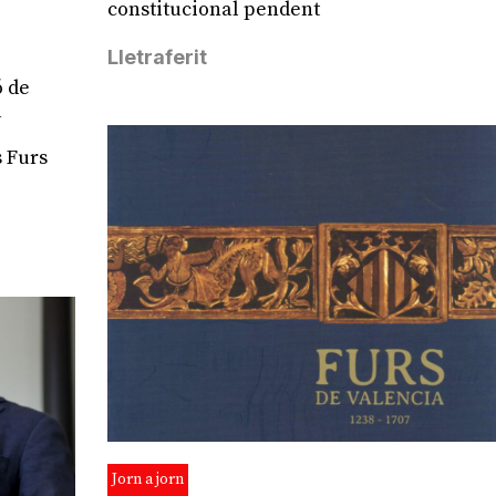
constitucional pendent
Lletraferit
ó de
a
s Furs
Jorn a jorn