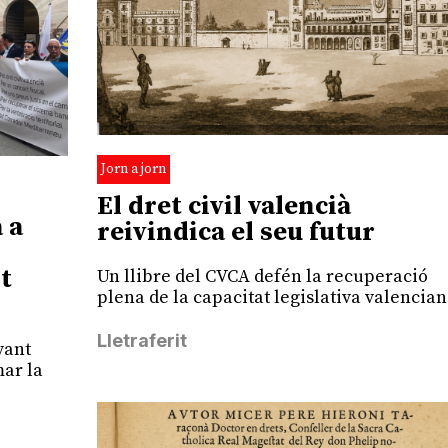
Jorn a jorn
El dret civil valencià
 a
reivindica el seu futur
t
Un llibre del CVCA defén la recuperació
plena de la capacitat legislativa valencia
Lletraferit
vant
mar la