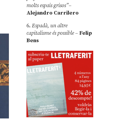
molts espais grisos”
–
Alejandro Carrilero
6.
Espadà, un altre
capitalisme és possible
–
Felip
Bens