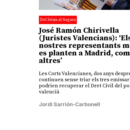
Del Sénia al Segura
José Ramón Chirivella
(Juristes Valencians): ‘El
nostres representants m
es planten a Madrid, com
altres’
Les Corts Valencianes, dos anys despr
continuen sense triar els tres emissar
podrien recuperar el Dret Civil del p
valencià
Jordi Sarrión-Carbonell