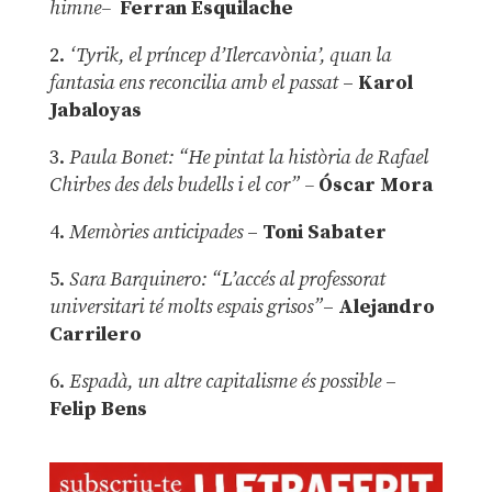
himne–
Ferran Esquilache
2.
‘Tyrik, el príncep d’Ilercavònia’, quan la
fantasia ens reconcilia amb el passat
–
Karol
Jabaloyas
3.
Paula Bonet: “He pintat la història de Rafael
Chirbes des dels budells i el cor” –
Óscar Mora
4.
Memòries anticipades
–
Toni Sabater
5.
Sara Barquinero: “L’accés al professorat
universitari té molts espais grisos”
–
Alejandro
Carrilero
6.
Espadà, un altre capitalisme és possible
–
Felip Bens