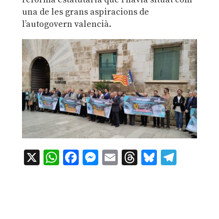
una de les grans aspiracions de
l’autogovern valencià.
X
WhatsApp
Facebook
Messenger
Email
Threads
Bluesky
Teleg