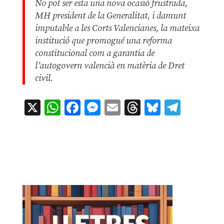
No pot ser esta una nova ocasió frustrada,
MH president de la Generalitat, i damunt
imputable a les Corts Valencianes, la mateixa
institució que promogué una reforma
constitucional com a garantia de
l’autogovern valencià en matèria de Dret
civil.
X
WhatsApp
Facebook
Messenger
Email
Threads
Bluesky
Teleg