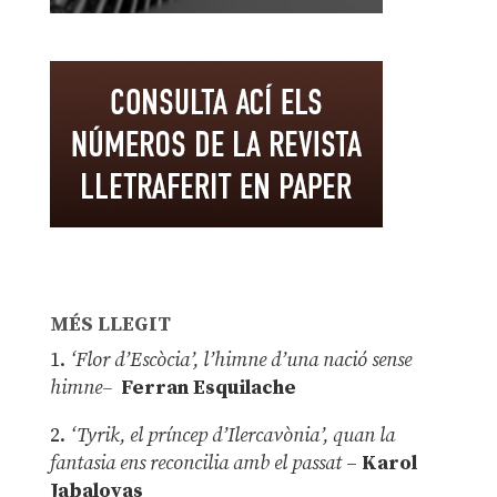
MÉS LLEGIT
1.
‘Flor d’Escòcia’, l’himne d’una nació sense
himne–
Ferran Esquilache
2.
‘Tyrik, el príncep d’Ilercavònia’, quan la
fantasia ens reconcilia amb el passat
–
Karol
Jabaloyas