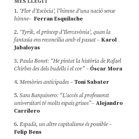
MÉS LLEGIT
1.
‘Flor d’Escòcia’, l’himne d’una nació sense
himne–
Ferran Esquilache
2.
‘Tyrik, el príncep d’Ilercavònia’, quan la
fantasia ens reconcilia amb el passat
–
Karol
Jabaloyas
3.
Paula Bonet: “He pintat la història de Rafael
Chirbes des dels budells i el cor” –
Óscar Mora
4.
Memòries anticipades
–
Toni Sabater
5.
Sara Barquinero: “L’accés al professorat
universitari té molts espais grisos”
–
Alejandro
Carrilero
6.
Espadà, un altre capitalisme és possible
–
Felip Bens