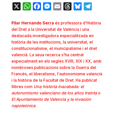
X
WhatsApp
Facebook
Messenger
Email
Threads
Bluesky
Teleg
Pilar Hernando Serra
és professora d'Història
del Dret a la Universitat de València i una
destacada investigadora especialitzada en
història de les institucions, la universitat, el
constitucionalisme, el municipalisme i el dret
valencià. La seua recerca s'ha centrat
especialment en els segles XVIII, XIX i XX, amb
nombroses publicacions sobre la Guerra del
Francés, el liberalisme, l'autonomisme valencià
i la història de la Facultat de Dret. Ha publicat
llibres com
Una historia inacabada: el
autonomismo valenciano de los años treinta
o
El Ayuntamiento de Valencia y la invasión
napoleónica
.