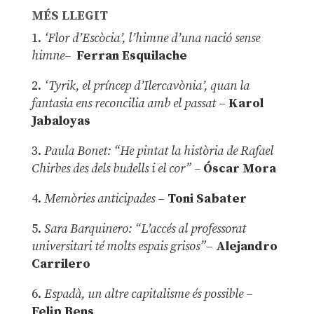
MÉS LLEGIT
1.
‘Flor d’Escòcia’, l’himne d’una nació sense
himne–
Ferran Esquilache
2.
‘Tyrik, el príncep d’Ilercavònia’, quan la
fantasia ens reconcilia amb el passat
–
Karol
Jabaloyas
3.
Paula Bonet: “He pintat la història de Rafael
Chirbes des dels budells i el cor” –
Óscar Mora
4.
Memòries anticipades
–
Toni Sabater
5.
Sara Barquinero: “L’accés al professorat
universitari té molts espais grisos”
–
Alejandro
Carrilero
6.
Espadà, un altre capitalisme és possible
–
Felip Bens