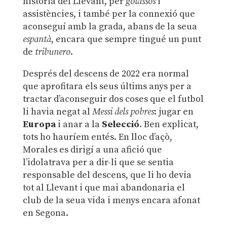
història del Llevant, per
golassos
i
assistències, i també per la connexió que
aconseguí amb la grada, abans de la seua
espantà
, encara que sempre tingué un punt
de
tribunero
.
Després del descens de 2022 era normal
que aprofitara els seus últims anys per a
tractar d’aconseguir dos coses que el futbol
li havia negat al
Messi dels pobres
: jugar en
Europa
i anar a la
Selecció
. Ben explicat,
tots ho hauríem entés. En lloc d’açò,
Morales es dirigí a una afició que
l’idolatrava per a dir-li que se sentia
responsable del descens, que li ho devia
tot al Llevant i que mai abandonaria el
club de la seua vida i menys encara afonat
en Segona.