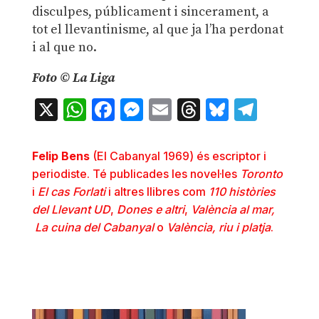
disculpes, públicament i sincerament, a
tot el llevantinisme, al que ja l’ha perdonat
i al que no.
Foto © La Liga
X
WhatsApp
Facebook
Messenger
Email
Threads
Bluesky
Teleg
Felip Bens
(El Cabanyal 1969) és escriptor i
periodiste. Té publicades les novel·les
Toronto
i
El cas Forlati
i altres llibres com
110
històries
del Llevant UD
,
Dones e altri
,
València al mar,
La cuina del Cabanyal
o
València, riu i platja
.