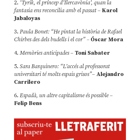
2.
‘Tyrik, el príncep d’Ilercavònia’, quan la
fantasia ens reconcilia amb el passat
–
Karol
Jabaloyas
3.
Paula Bonet: “He pintat la història de Rafael
Chirbes des dels budells i el cor” –
Óscar Mora
4.
Memòries anticipades
–
Toni Sabater
5.
Sara Barquinero: “L’accés al professorat
universitari té molts espais grisos”
–
Alejandro
Carrilero
6.
Espadà, un altre capitalisme és possible
–
Felip Bens