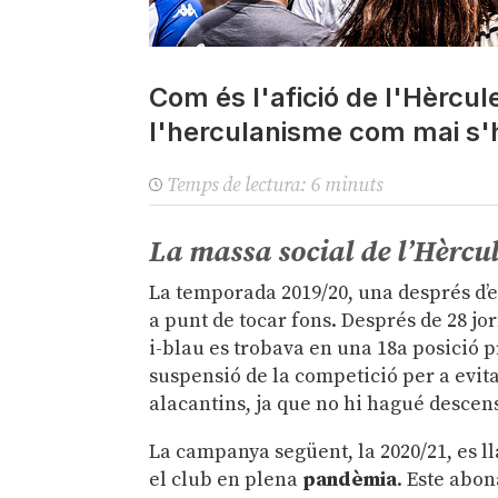
Com és l'afició de l'Hèrcul
l'herculanisme com mai s'h
Temps de lectura:
6
minuts
La massa social de l’Hèrcu
La temporada 2019/20, una després d’es
a punt de tocar fons. Després de 28 jor
i-blau es trobava en una 18a posició 
suspensió de la competició per a evit
alacantins, ja que no hi hagué descen
La campanya següent, la 2020/21, es l
el club en plena
pandèmia
. Este abon