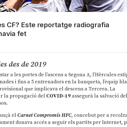
es CF? Este reportatge radiografia
avia fet
les des de 2019
tar a les portes de l’ascens a Segona A, l’Hèrcules est
nades i fins a 5 entrenadors en la banqueta, l’equip bl
provisional que implicava el descens a Tercera. La
ar la propagació del
COVID-19
assegurà la salvació de
sos.
lançà el
Carnet Compromís HFC
, concebut per a recolz
ament donava accés a seguir els partits per Internet, 