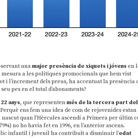
bservant una
major presència de xiquets i jóvens
en 
n mesura a les polítiques promocionals que hem vist
ot i l’increment dels preus, ha accentuat la presència 
 seu pes en el total d’abonaments?
 22 anys
, que representen
més de la tercera part del
Perquè ens fem una idea de com de rejovenides estan 
ia nascut quan l’Hèrcules ascendí a Primera per últim c
,79%) no ho havia fet en 1996, en l’anterior ascens.
 infantil i juvenil ha contribuït a disminuir l’
edat