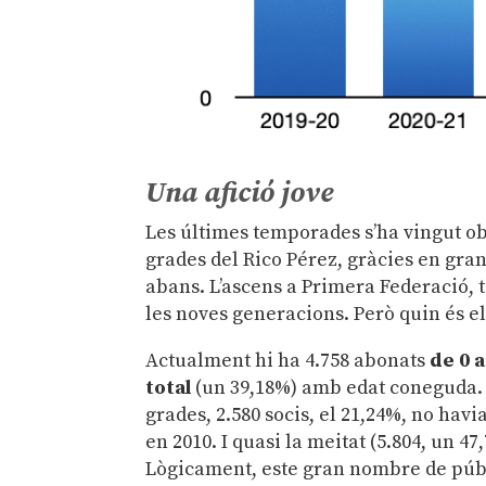
Una afició jove
Les últimes temporades s’ha vingut o
grades del Rico Pérez, gràcies en gra
abans. L’ascens a Primera Federació, t
les noves generacions. Però quin és el
Actualment hi ha 4.758 abonats
de 0 a
total
(un 39,18%) amb edat coneguda. 
grades, 2.580 socis, el 21,24%, no hav
en 2010. I quasi la meitat (5.804, un 47
Lògicament, este gran nombre de públic