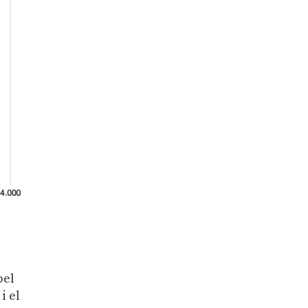
pel
i el