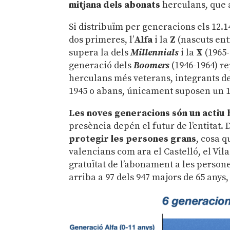
mitjana dels abonats
herculans, que 
Si distribuïm per generacions els 12.
dos primeres, l’
Alfa
i la
Z
(nascuts entr
supera la dels
Millennials
i la
X
(1965-
generació dels
Boomers
(1946-1964) r
herculans més veterans, integrants 
1945 o abans, únicament suposen un 
Les noves generacions són un actiu 
presència depén el futur de l’entitat
protegir les persones grans
, cosa q
valencians com ara el Castelló, el Vila
gratuïtat de l’abonament a les person
arriba a 97 dels 947 majors de 65 anys