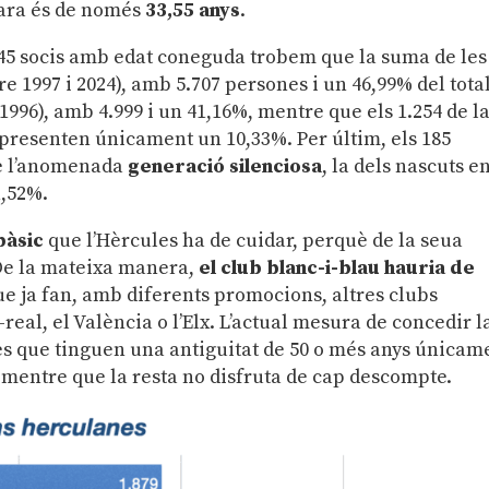
ara és de només
33,55 anys
.
145 socis amb edat coneguda trobem que la suma de les
e 1997 i 2024), amb 5.707 persones i un 46,99% del total
1996), amb 4.999 i un 41,16%, mentre que els 1.254 de l
epresenten únicament un 10,33%. Per últim, els 185
de l’anomenada
generació silenciosa
, la dels nascuts e
1,52%.
bàsic
que l’Hèrcules ha de cuidar, perquè de la seua
. De la mateixa manera,
el club blanc-i-blau hauria de
ue ja fan, amb diferents promocions, altres clubs
-real, el València o l’Elx. L’actual mesura de concedir l
es que tinguen una antiguitat de 50 o més anys únicam
, mentre que la resta no disfruta de cap descompte.