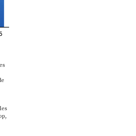
les
de
les
op,