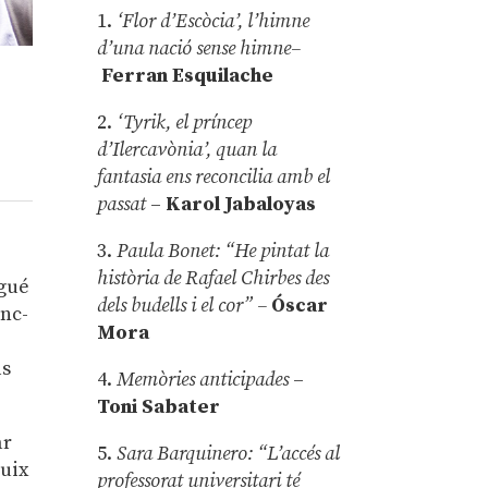
1.
‘Flor d’Escòcia’, l’himne
d’una nació sense himne–
Ferran Esquilache
2.
‘Tyrik, el príncep
d’Ilercavònia’, quan la
fantasia ens reconcilia amb el
passat
–
Karol Jabaloyas
3.
Paula Bonet: “He pintat la
història de Rafael Chirbes des
igué
dels budells i el cor” –
Óscar
anc-
Mora
ls
4.
Memòries anticipades
–
Toni Sabater
ar
5.
Sara Barquinero: “L’accés al
puix
professorat universitari té