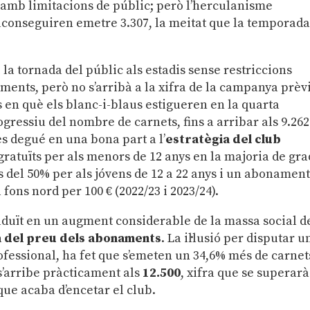
 amb limitacions de públic; però l’herculanisme
conseguiren emetre 3.307, la meitat que la temporad
 la tornada del públic als estadis sense restriccions
ents, però no s’arribà a la xifra de la campanya prèv
s en què els blanc-i-blaus estigueren en la quarta
gressiu del nombre de carnets, fins a arribar als 9.262
s degué en una bona part a l’
estratègia del club
tuïts per als menors de 12 anys en la majoria de gra
es del 50% per als jóvens de 12 a 22 anys i un abonamen
fons nord per 100 € (2022/23 i 2023/24).
aduït en un augment considerable de la massa social d
va del preu dels abonaments
. La il·lusió per disputar u
rofessional, ha fet que s’emeten un 34,6% més de carnet
s’arribe pràcticament als
12.500
, xifra que se superarà
e acaba d’encetar el club.