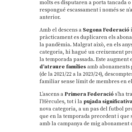
molts es disputaren a porta tancada o
respongué escassament i només se n’a
anterior.
Amb el descens a
Segona Federació
i
pràcticament es duplicaren els abonam
la pandèmia. Malgrat això, en els any
categoria, hi hagué un creixement pro
la temporada passada. Este augment e
d’atraure famílies
amb abonaments gra
(de la 2021/22 a la 2023/24), descompt
familiar sense límit de membres en el 
L’ascens a
Primera Federació
s’ha tr
l’Hèrcules, tot i la
pujada significati
nova categoria, a un pas del futbol p
que en la temporada precedent i que 
amb la campanya de mig abonament qu