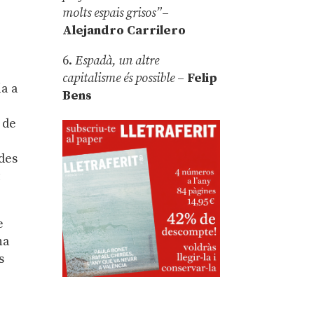
molts espais grisos”
–
a
Alejandro Carrilero
6.
Espadà, un altre
capitalisme és possible
–
Felip
ia a
Bens
 de
des
t
e
na
s