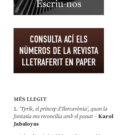
MÉS LLEGIT
1.
‘Tyrik, el príncep d’Ilercavònia’, quan la
fantasia ens reconcilia amb el passat
–
Karol
Jabaloyas