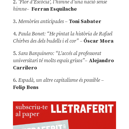
2.
‘Flor d’Escòcia’, l’himne d’una nació sense
himne–
Ferran Esquilache
3.
Memòries anticipades
–
Toni Sabater
4.
Paula Bonet: “He pintat la història de Rafael
Chirbes des dels budells i el cor” –
Óscar Mora
5.
Sara Barquinero: “L’accés al professorat
universitari té molts espais grisos”
–
Alejandro
Carrilero
6.
Espadà, un altre capitalisme és possible
–
Felip Bens