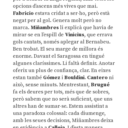
opcions d’ascens més vives que mai.
Fabricio
estava cridat a ser-ho, però està
negat per al gol. Genera molt però no
marca.
Miñambres
li explicà que havia de
mirar-se en l’espill de
Vinicius
, que errava
gols cantats, només aplegar al Bernabeu.
Ben trobat. El seu marge de millora és
enorme. Davant el Saragossa en tingué
algunes claríssimes. Li faltà definir. Anotar
oferix un plus de confiança, clar. En eixes
estan també
Gómez
i
Bouldini
.
Cantero
ni
això, sense minuts. Mentrestant,
Brugué
fa els deures per tots, més que de sobres,
però sabem que no serà suficient, que uns
altres han de sumar-se. Estem assistint a
una paradoxa colossal: cada diumenge,
amb les seues decisions, Miñambres deixa
en evidència a
Calleja
. I d’esta manera,