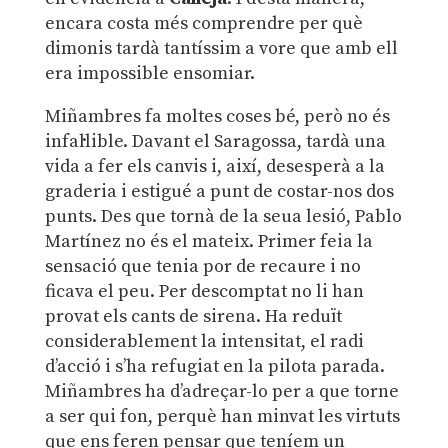
encara costa més comprendre per què
dimonis tardà tantíssim a vore que amb ell
era impossible ensomiar.
Miñambres fa moltes coses bé, però no és
infal·lible. Davant el Saragossa, tardà una
vida a fer els canvis i, així, desesperà a la
graderia i estigué a punt de costar-nos dos
punts. Des que tornà de la seua lesió, Pablo
Martínez no és el mateix. Primer feia la
sensació que tenia por de recaure i no
ficava el peu. Per descomptat no li han
provat els cants de sirena. Ha reduït
considerablement la intensitat, el radi
d’acció i s’ha refugiat en la pilota parada.
Miñambres ha d’adreçar-lo per a que torne
a ser qui fon, perquè han minvat les virtuts
que ens feren pensar que teníem un