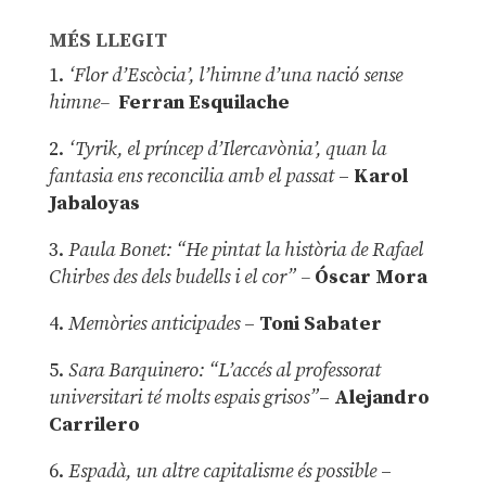
MÉS LLEGIT
1.
‘Flor d’Escòcia’, l’himne d’una nació sense
himne–
Ferran Esquilache
2.
‘Tyrik, el príncep d’Ilercavònia’, quan la
fantasia ens reconcilia amb el passat
–
Karol
Jabaloyas
3.
Paula Bonet: “He pintat la història de Rafael
Chirbes des dels budells i el cor” –
Óscar Mora
4.
Memòries anticipades
–
Toni Sabater
5.
Sara Barquinero: “L’accés al professorat
universitari té molts espais grisos”
–
Alejandro
Carrilero
6.
Espadà, un altre capitalisme és possible
–