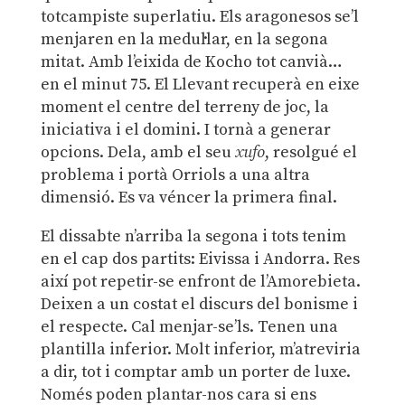
totcampiste superlatiu. Els aragonesos se’l
menjaren en la medul·lar, en la segona
mitat. Amb l’eixida de Kocho tot canvià…
en el minut 75. El Llevant recuperà en eixe
moment el centre del terreny de joc, la
iniciativa i el domini. I tornà a generar
opcions. Dela, amb el seu
xufo
, resolgué el
problema i portà Orriols a una altra
dimensió. Es va véncer la primera final.
El dissabte n’arriba la segona i tots tenim
en el cap dos partits: Eivissa i Andorra. Res
així pot repetir-se enfront de l’Amorebieta.
Deixen a un costat el discurs del bonisme i
el respecte. Cal menjar-se’ls. Tenen una
plantilla inferior. Molt inferior, m’atreviria
a dir, tot i comptar amb un porter de luxe.
Només poden plantar-nos cara si ens