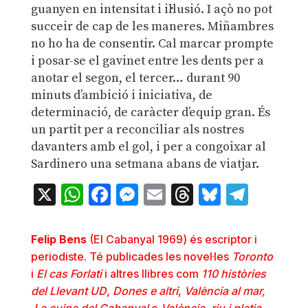
guanyen en intensitat i il·lusió. I açò no pot
succeir de cap de les maneres. Miñambres
no ho ha de consentir. Cal marcar prompte
i posar-se el gavinet entre les dents per a
anotar el segon, el tercer… durant 90
minuts d’ambició i iniciativa, de
determinació, de caràcter d’equip gran. És
un partit per a reconciliar als nostres
davanters amb el gol, i per a congoixar al
Sardinero una setmana abans de viatjar.
X
WhatsApp
Facebook
Messenger
Email
Threads
Bluesky
Teleg
Felip Bens
(El Cabanyal 1969) és escriptor i
periodiste. Té publicades les novel·les
Toronto
i
El cas Forlati
i altres llibres com
110
històries
del Llevant UD
,
Dones e altri
,
València al mar,