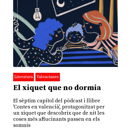
Literatura
Valencianes
El xiquet que no dormia
El sèptim capítol del pòdcast i llibre
'Contes en valencià', protagonitzat per
un xiquet que descobrix que de nit les
coses més al·lucinants passen en els
somnis