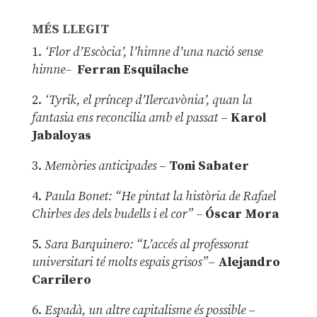
MÉS LLEGIT
1.
‘Flor d’Escòcia’, l’himne d’una nació sense
himne–
Ferran Esquilache
2.
‘Tyrik, el príncep d’Ilercavònia’, quan la
fantasia ens reconcilia amb el passat
–
Karol
Jabaloyas
3.
Memòries anticipades
–
Toni Sabater
4.
Paula Bonet: “He pintat la història de Rafael
Chirbes des dels budells i el cor” –
Óscar Mora
5.
Sara Barquinero: “L’accés al professorat
universitari té molts espais grisos”
–
Alejandro
Carrilero
6.
Espadà, un altre capitalisme és possible
–