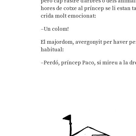
però cap rastre d’arbres o dels anima
hores de cotxe al príncep se li estan t
crida molt emocionat:
–Un colom!
El majordom, avergonyit per haver perd
habitual:
–Perdó, príncep Paco, si mireu a la d