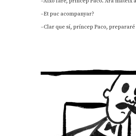
–Això faré, príncep Paco. Ara mateix a
–Et puc acompanyar?
–Clar que sí, príncep Paco, prepararé 