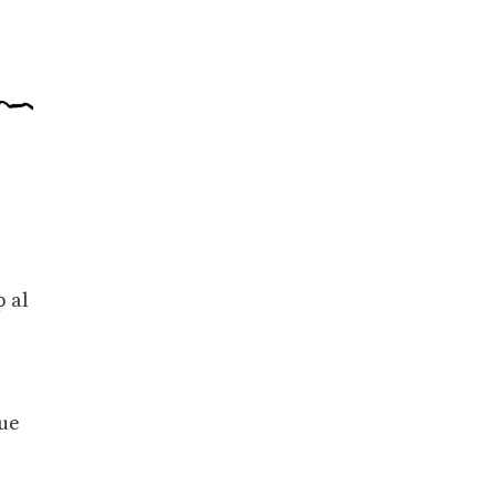
p al
que