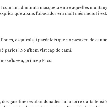
 sent com una diminuta mosqueta entre aquelles muntan
explica que abans l’abocador era molt més menut i es
llones, esquirols, i pardalets que no paraven de canta
què parles? No n’hem vist cap de camí.
no se’ls veu, príncep Paco.
dos gasolineres abandonades i una torre d’alta tensió