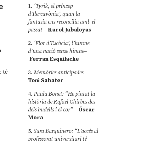
e
1.
‘Tyrik, el príncep
d’Ilercavònia’, quan la
fantasia ens reconcilia amb el
passat
–
Karol Jabaloyas
2.
‘Flor d’Escòcia’, l’himne
b
d’una nació sense himne–
Ferran Esquilache
e té
3.
Memòries anticipades
–
Toni Sabater
4.
Paula Bonet: “He pintat la
història de Rafael Chirbes des
dels budells i el cor” –
Óscar
Mora
5.
Sara Barquinero: “L’accés al
professorat universitari té