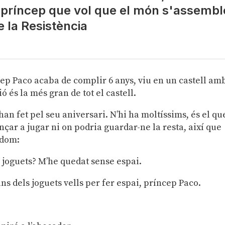
n príncep que vol que el món s'assembl
e la Resistència
cep Paco acaba de complir 6 anys, viu en un castell am
ió és la més gran de tot el castell.
 han fet pel seu aniversari. N’hi ha moltíssims, és el qu
ar a jugar ni on podria guardar-ne la resta, així que
rdom:
 joguets? M’he quedat sense espai.
 dels joguets vells per fer espai, príncep Paco.