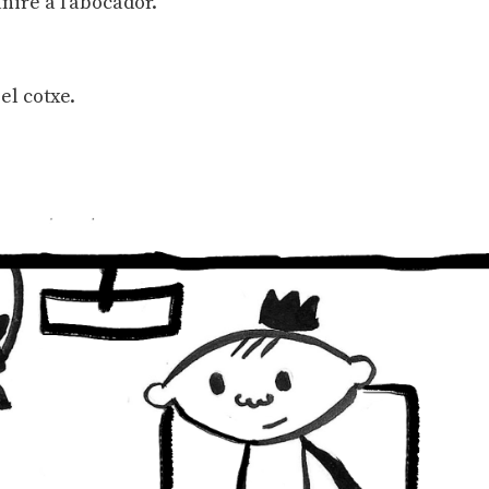
niré a l’abocador.
el cotxe.