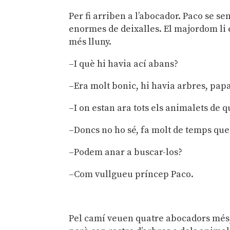
Per fi arriben a l’abocador. Paco se
enormes de deixalles. El majordom li 
més lluny.
–I què hi havia ací abans?
–Era molt bonic, hi havia arbres, papa
–I on estan ara tots els animalets de 
–Doncs no ho sé, fa molt de temps que 
–Podem anar a buscar-los?
–Com vullgueu príncep Paco.
Pel camí veuen quatre abocadors més, 