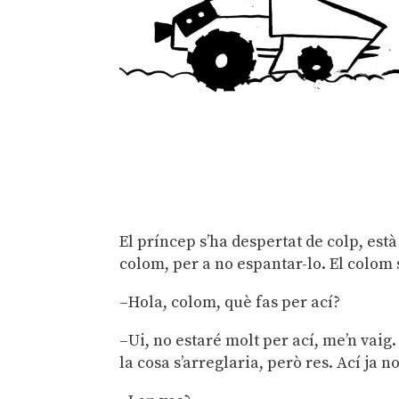
El príncep s’ha despertat de colp, est
colom, per a no espantar-lo. El colom
–Hola, colom, què fas per ací?
–Ui, no estaré molt per ací, me’n vaig
la cosa s’arreglaria, però res. Ací ja n