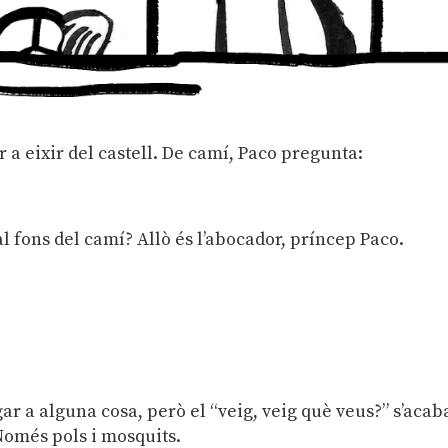
 a eixir del castell. De camí, Paco pregunta:
fons del camí? Allò és l’abocador, príncep Paco.
gar a alguna cosa, però el “veig, veig què veus?” s’acab
Només pols i mosquits.