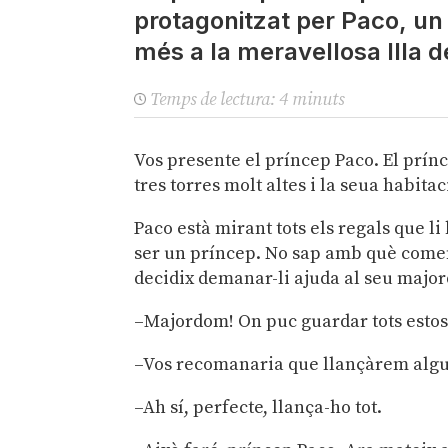
protagonitzat per Paco, u
més a la meravellosa Illa d
Temps de lectura:
4
minuts
Vos presente el príncep Paco. El prín
tres torres molt altes i la seua habitac
Paco està mirant tots els regals que li
ser un príncep. No sap amb què començ
decidix demanar-li ajuda al seu majo
–Majordom! On puc guardar tots estos
–Vos recomanaria que llançàrem alguns
–Ah sí, perfecte, llança-ho tot.