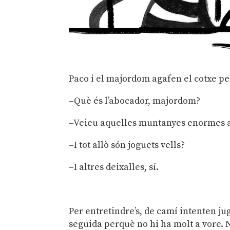
Paco i el majordom agafen el cotxe per
–Què és l’abocador, majordom?
–Veieu aquelles muntanyes enormes al 
–I tot allò són joguets vells?
–I altres deixalles, sí.
Per entretindre’s, de camí intenten ju
seguida perquè no hi ha molt a vore. 