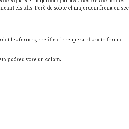
ls dels quals el majordom parlava. Després de moltes
ancant els ulls. Però de sobte el majordom frena en sec
ut les formes, rectifica i recupera el seu to formal
reta podreu vore un colom.