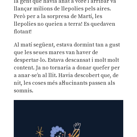
la gent que havia anat a vore’l arribar va
llançar milions de llepolies pels aires.
Però per a la sorpresa de Martí, les
llepolies no queien a terra! Es quedaven
flotant!
Al matí següent, estava dormint tan a gust
que les seues mares van haver de
despertar-lo. Estava descansat i molt molt
content. Ja no tornaria a donar quefer per
a anar-se’n al llit. Havia descobert que, de
nit, les coses més al·lucinants passen als
somnis.