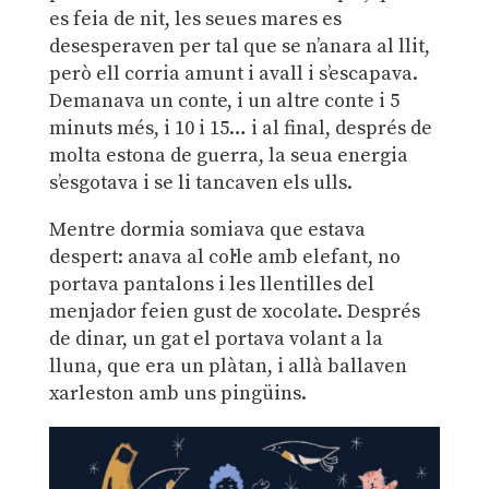
es feia de nit, les seues mares es
desesperaven per tal que se n’anara al llit,
però ell corria amunt i avall i s’escapava.
Demanava un conte, i un altre conte i 5
minuts més, i 10 i 15… i al final, després de
molta estona de guerra, la seua energia
s’esgotava i se li tancaven els ulls.
Mentre dormia somiava que estava
despert: anava al col·le amb elefant, no
portava pantalons i les llentilles del
menjador feien gust de xocolate. Després
de dinar, un gat el portava volant a la
lluna, que era un plàtan, i allà ballaven
xarleston amb uns pingüins.