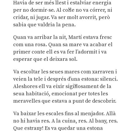
Havia de ser més llest i estalviar energia
per no dormir-se. Al col·le no va córrer, ni
cridar, ni jugar. Va ser molt avorrit, però
sabia que valdria la pena.
Quan va arribar la nit, Martí estava fresc
com una rosa. Quan sa mare va acabar el
primer conte ell es va fer l’adormit i va
esperar que el deixara sol.
Va escoltar les seues mares com xarraven i
veien la tele i després d’una estona: silenci.
Aleshores ell va eixir sigil·losament de la
seua habitació, emocionat per totes les
meravelles que estava a punt de descobrir.
Va baixar les escales fins al menjador. Allà
no hi havia res. A la cuina, res. Al bany, res.
Que estrany! Es va quedar una estona