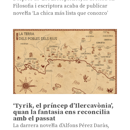
Filosofia i escriptora acaba de publicar
novel·la ‘La chica más lista que conozco’
‘Tyrik, el príncep d’Ilercavònia’,
quan la fantasia ens reconcilia
amb el passat
La darrera novel·la d’Alfons Pérez Daràs,