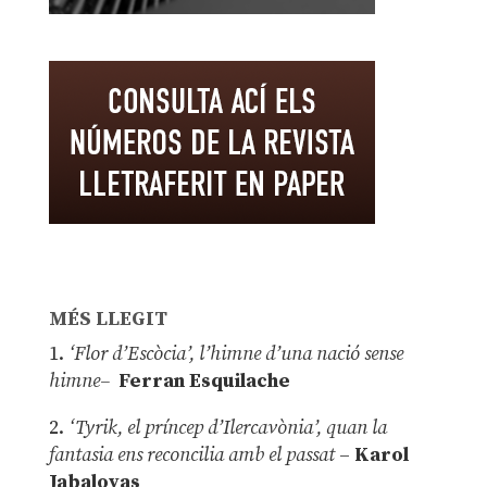
MÉS LLEGIT
1.
‘Flor d’Escòcia’, l’himne d’una nació sense
himne–
Ferran Esquilache
2.
‘Tyrik, el príncep d’Ilercavònia’, quan la
fantasia ens reconcilia amb el passat
–
Karol
Jabaloyas