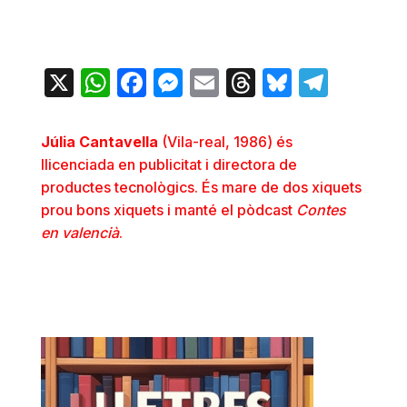
X
WhatsApp
Facebook
Messenger
Email
Threads
Bluesky
Teleg
Júlia Cantavella
(Vila-real, 1986) és
llicenciada en publicitat i directora de
productes tecnològics. És mare de dos xiquets
prou bons xiquets i manté el pòdcast
Contes
en valencià
.