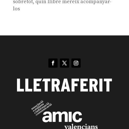
sobretot, quin llibre mereix acompanyar-
los