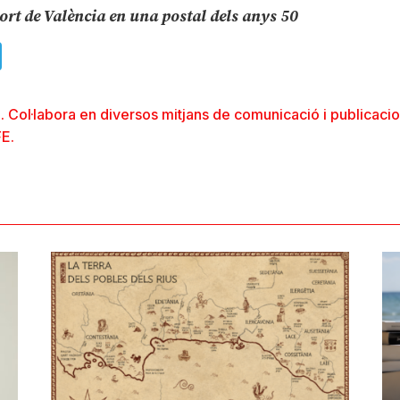
ort de València en una postal dels anys 50
ads
uesky
Telegram
. Col·labora en diversos mitjans de comunicació i publicaci
FE.