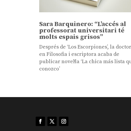
Sara Barquinero: “L’accés al
professorat universitari té
molts espais grisos”
Després de ‘Los Escorpiones’, la docto
en Filosofia i escriptora acaba de
publicar novel·la ‘La chica más lista q
conozco’