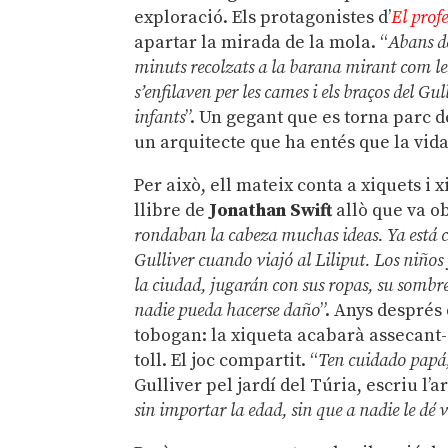
exploració. Els protagonistes d’
El prof
apartar la mirada de la mola. “
Abans de
minuts recolzats a la barana mirant com le
s’enfilaven per les cames i els braços del Gu
infants
”. Un gegant que es torna parc d
un arquitecte que ha entés que la vida
Per això, ell mateix conta a xiquets i xi
llibre de
Jonathan Swift
allò que va ob
rondaban la cabeza muchas ideas. Ya está 
Gulliver cuando viajó al Liliput. Los niño
la ciudad, jugarán con sus ropas, su sombre
nadie pueda hacerse daño
”. Anys després
tobogan: la xiqueta acabarà assecant-
toll. El joc compartit. “
Ten cuidado papá,
Gulliver pel jardí del Túria, escriu l’
sin importar la edad, sin que a nadie le dé v