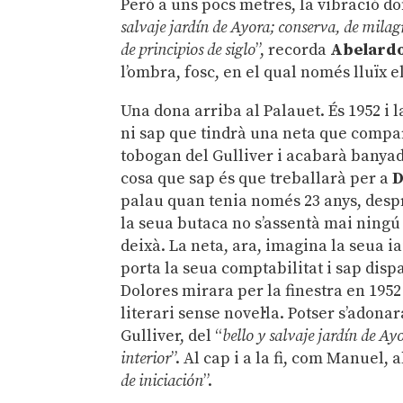
Però a uns pocs metres, la vibració don
salvaje jardín de Ayora; conserva, de milag
de principios de siglo
”, recorda
Abelard
l’ombra, fosc, en el qual només lluïx e
Una dona arriba al Palauet. És 1952 i 
ni sap que tindrà una neta que compar
tobogan del Gulliver i acabarà banyad
cosa que sap és que treballarà per a
D
palau quan tenia només 23 anys, despré
la seua butaca no s’assentà mai ningú 
deixà. La neta, ara, imagina la seua i
porta la seua comptabilitat i sap dis
Dolores mirara per la finestra en 195
literari sense novel·la. Potser s’adonar
Gulliver, del “
bello y salvaje jardín de Ay
interior
”. Al cap i a la fi, com Manuel, a
de iniciación
”.