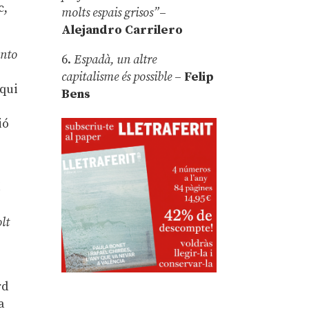
c,
molts espais grisos”
–
Alejandro Carrilero
unto
6.
Espadà, un altre
capitalisme és possible
–
Felip
 qui
Bens
ió
l
olt
rd
a