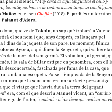
a pas al silenci. “
Muy cerca de aquí languidece el bello y
ro, los antiguos bancos de cerámica azul turquesa con filigran
o Muñoz
en el seu
Chaflán
(2018). El jardí és un territori
l
Palauet d’Aiora
.
la dona, que ve de
Toledo
, no sap què trobarà a Valènci
tirà el seu nom i que, anys després, es llançarà pel
a i dins de la jaqueta de son pare. De moment, l’única
olores Ayora
, a qui diuen la Senyoreta, qui va heretar
s de la mort del seu germà. El volia tant, al germà, q
més, i la sala de billar estigué en penombra, com ell l
aia desconcertada, fascinada per l’ama de la casa, que
parar amb una escopeta. Potser l’empleada de la Senyor
2 i intuïra que la seua ama era un perfecte personatge
a que el viatge que l’havia dut a la terra del gegant
ora
” era, com el que descriu Manuel Vicent, un “
camino
lter ego de l’autor, “c
ualquier héroe tiene que realizar un vi