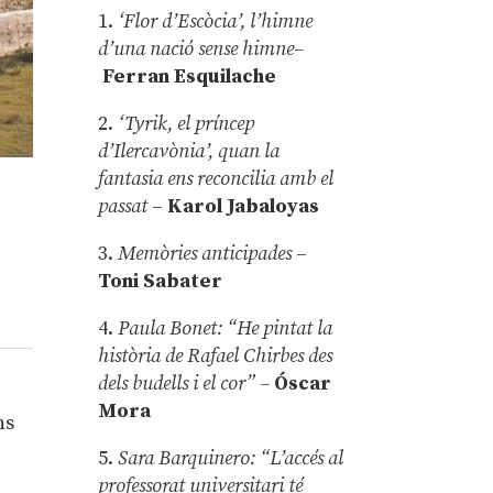
1.
‘Flor d’Escòcia’, l’himne
d’una nació sense himne–
Ferran Esquilache
2.
‘Tyrik, el príncep
d’Ilercavònia’, quan la
fantasia ens reconcilia amb el
passat
–
Karol Jabaloyas
3.
Memòries anticipades
–
Toni Sabater
4.
Paula Bonet: “He pintat la
història de Rafael Chirbes des
dels budells i el cor” –
Óscar
Mora
ns
5.
Sara Barquinero: “L’accés al
professorat universitari té