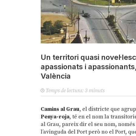
Un territori quasi novel·le
apassionats i apassionants,
València
Temps de lectura:
3
minuts
Camins al Grau
, el districte que agrup
Penya-roja
, té en el nom la transitor
al Grau, pareix dir el seu nom, només p
l’avinguda del Port però no el Port, qu