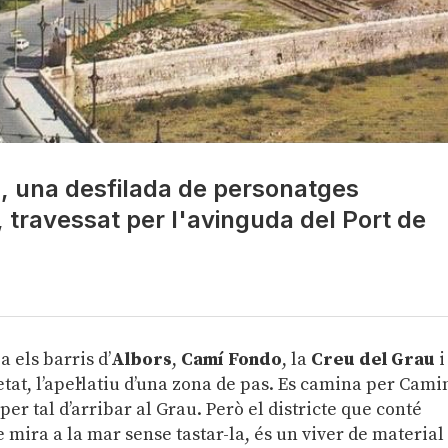
sc, una desfilada de personatges
 travessat per l'avinguda del Port de
a els barris d’
Albors
,
Camí Fondo
, la
Creu del Grau
i
ietat, l’apel·latiu d’una zona de pas. Es camina per Cami
er tal d’arribar al Grau. Però el districte que conté
e mira a la mar sense tastar-la, és un viver de material