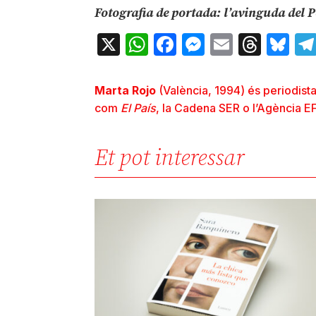
Fotografia de portada: l’avinguda del P
X
WhatsApp
Facebook
Messenger
Email
Thre
Bl
Marta Rojo
(València, 1994) és periodista
com
El País
, la Cadena SER o l’Agència E
Et pot interessar