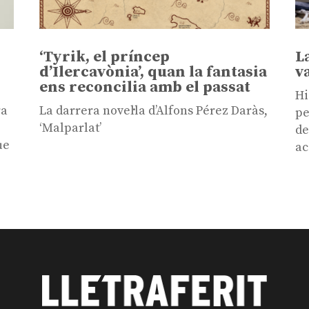
‘Tyrik, el príncep
L
d’Ilercavònia’, quan la fantasia
v
ens reconcilia amb el passat
Hi
ra
La darrera novel·la d’Alfons Pérez Daràs,
pe
‘Malparlat’
de
ue
ac