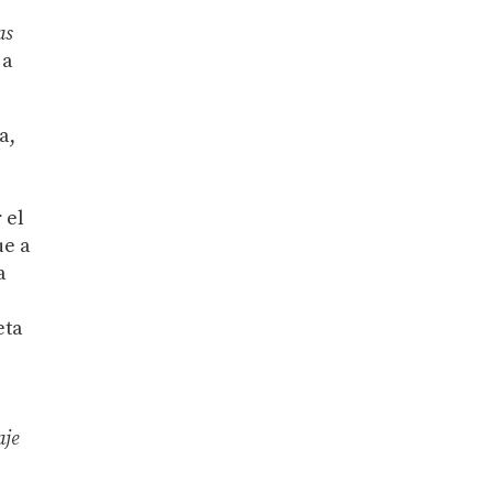
as
 a
a,
 el
ue a
a
eta
aje