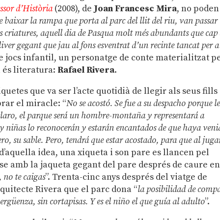
essor d’Història
(2008), de
Joan Francesc Mira
, no poden
 baixar la rampa que porta al parc del llit del riu, van passar
s criatures, aquell dia de Pasqua molt més abundants que cap 
lliver gegant que jau al fons esventrat d’un recinte tancat per a
e jocs infantil, un personatge de conte materialitzat p
 és literatura:
Rafael Rivera
.
quetes que va ser l’acte quotidià de llegir als seus fills
rar el miracle: “
No se acostó. Se fue a su despacho porque l
claro, el parque será un hombre-montaña y representará a
s y niñas lo reconocerán y estarán encantados de que haya veni
ro, su sable. Pero, tendrá que estar acostado, para que al juga
 d’aquella idea, una xiqueta i son pare es llancen pel
se amb la jaqueta gegant del pare després de caure e
 no te caigas
”. Trenta-cinc anys després del viatge de
arquitecte Rivera que el parc dona “
la posibilidad de compa
ergüenza, sin cortapisas. Y es el niño el que guía al adulto
”.