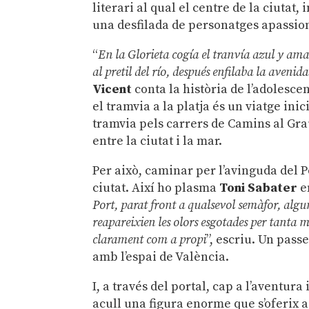
literari al qual el centre de la ciutat,
una desfilada de personatges apassion
“
En la Glorieta cogía el tranvía azul y am
al pretil del río, después enfilaba la avenid
Vicent
conta la història de l’adolesce
el tramvia a la platja és un viatge inicià
tramvia pels carrers de Camins al Gra
entre la ciutat i la mar.
Per això, caminar per l’avinguda del Po
ciutat. Així ho plasma
Toni Sabater
e
Port, parat front a qualsevol semàfor, algu
reapareixien les olors esgotades per tanta m
clarament com a propi
”, escriu. Un pass
amb l’espai de València.
I, a través del portal, cap a l’aventura
acull una figura enorme que s’oferix 