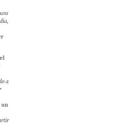
 uns
dia,
er
 el
e
do a
r
n un
rtir