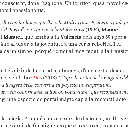
 inconscient, dona l’esquena. Un territori quasi novel·les
ats i apassionants.
arillo con jardinera que iba a la Malvarrosa. Primero seguía j
a del Puerto
”.
En Tranvía a la Malvarrosa
(1994),
Manuel
nt
Manuel
, que arriba a la
València
dels anys 50 i per a
tic al plaer, a la joventut i a una certa rebel·lia. I el
u és un símbol perquè remet al moviment, a la transic
rt és eixir de la ciutat o, almenys, d’una certa idea de
n el seu llibre
Dies
(2013). “
Cap a la mitat de l’avinguda de
na lleugera brisa convertia en perfecta la temperatura,
ar, i em confirmaven el lloc on volia viure i que reconeixia m
eig, una espècie de portal màgic cap a la reconciliació
 i la màgia. A només uns carrers de distància, un llit ve
a un exèrcit de formiguetes que el recorren, com en un