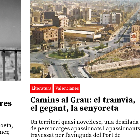
Literatura
Valencianes
Camins al Grau: el tramvia,
ares
el gegant, la senyoreta
Un territori quasi novel·lesc, una desfilada
poeta,
de personatges apassionats i apassionants
mer,
travessat per l'avinguda del Port de