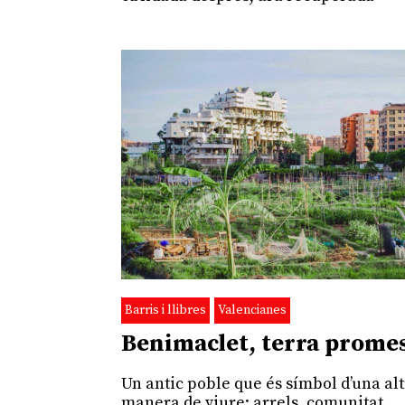
Barris i llibres
Valencianes
Benimaclet, terra prome
Un antic poble que és símbol d’una al
manera de viure: arrels, comunitat,