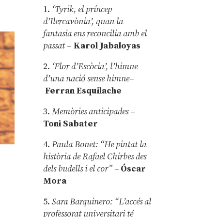
1.
‘Tyrik, el príncep
d’Ilercavònia’, quan la
fantasia ens reconcilia amb el
passat
–
Karol Jabaloyas
2.
‘Flor d’Escòcia’, l’himne
d’una nació sense himne–
Ferran Esquilache
3.
Memòries anticipades
–
Toni Sabater
4.
Paula Bonet: “He pintat la
història de Rafael Chirbes des
dels budells i el cor” –
Óscar
Mora
5.
Sara Barquinero: “L’accés al
professorat universitari té