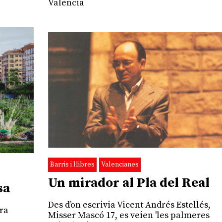
València
Barris i llibres
Valencianes
Un mirador al Pla del Real
sa
Des d’on escrivia Vicent Andrés Estellés,
tra
Misser Mascó 17, es veien 'les palmeres