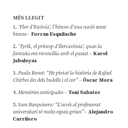
MÉS LLEGIT
1.
‘Flor d’Escòcia’, l’himne d’una nació sense
himne–
Ferran Esquilache
2.
‘Tyrik, el príncep d’Ilercavònia’, quan la
fantasia ens reconcilia amb el passat
–
Karol
Jabaloyas
3.
Paula Bonet: “He pintat la història de Rafael
Chirbes des dels budells i el cor” –
Óscar Mora
4.
Memòries anticipades
–
Toni Sabater
5.
Sara Barquinero: “L’accés al professorat
universitari té molts espais grisos”
–
Alejandro
Carrilero