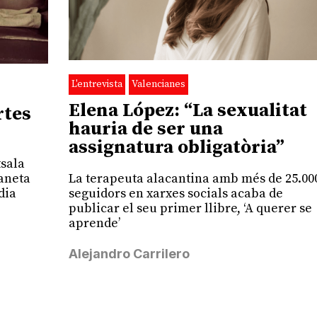
L'entrevista
Valencianes
Elena López: “La sexualitat
rtes
hauria de ser una
assignatura obligatòria”
tsala
La terapeuta alacantina amb més de 25.00
paneta
seguidors en xarxes socials acaba de
dia
publicar el seu primer llibre, ‘A querer se
aprende’
Alejandro Carrilero