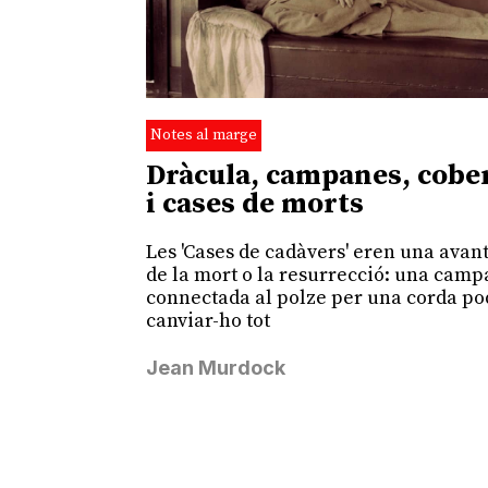
Notes al marge
Dràcula, campanes, cobe
i cases de morts
Les 'Cases de cadàvers' eren una avan
de la mort o la resurrecció: una cam
connectada al polze per una corda po
canviar-ho tot
Jean Murdock