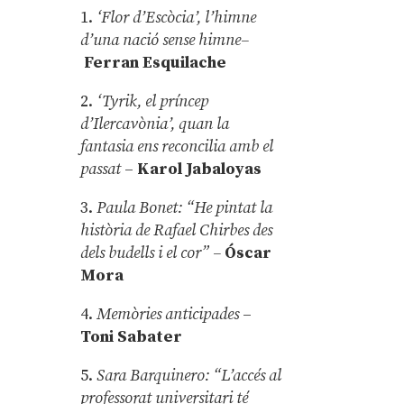
1.
‘Flor d’Escòcia’, l’himne
d’una nació sense himne–
Ferran Esquilache
2.
‘Tyrik, el príncep
d’Ilercavònia’, quan la
fantasia ens reconcilia amb el
passat
–
Karol Jabaloyas
3.
Paula Bonet: “He pintat la
història de Rafael Chirbes des
dels budells i el cor” –
Óscar
Mora
4.
Memòries anticipades
–
Toni Sabater
5.
Sara Barquinero: “L’accés al
professorat universitari té