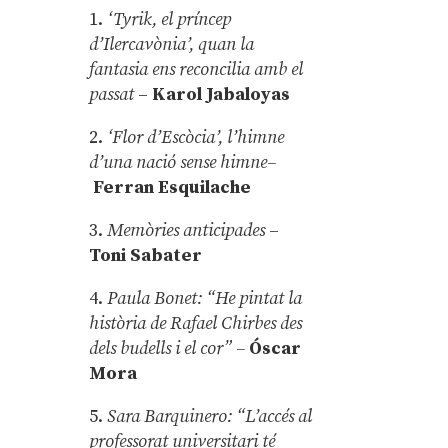
1.
‘Tyrik, el príncep
d’Ilercavònia’, quan la
fantasia ens reconcilia amb el
passat
–
Karol Jabaloyas
2.
‘Flor d’Escòcia’, l’himne
d’una nació sense himne–
Ferran Esquilache
3.
Memòries anticipades
–
Toni Sabater
4.
Paula Bonet: “He pintat la
història de Rafael Chirbes des
dels budells i el cor” –
Óscar
Mora
5.
Sara Barquinero: “L’accés al
professorat universitari té