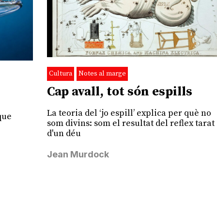
Cultura
Notes al marge
Cap avall, tot són espills
La teoria del ‘jo espill’ explica per què no
que
som divins: som el resultat del reflex tarat
e
d'un déu
Jean Murdock