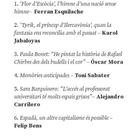
1.
‘Flor d’Escòcia’, l’himne d’una nació sense
himne–
Ferran Esquilache
2.
‘Tyrik, el príncep d’Ilercavònia’, quan la
fantasia ens reconcilia amb el passat
–
Karol
Jabaloyas
3.
Paula Bonet: “He pintat la història de Rafael
Chirbes des dels budells i el cor” –
Óscar Mora
4.
Memòries anticipades
–
Toni Sabater
5.
Sara Barquinero: “L’accés al professorat
universitari té molts espais grisos”
–
Alejandro
Carrilero
6.
Espadà, un altre capitalisme és possible
–
Felip Bens