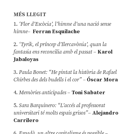
MÉS LLEGIT
1.
‘Flor d’Escòcia’, l’himne d’una nació sense
himne–
Ferran Esquilache
2.
‘Tyrik, el príncep d’Ilercavònia’, quan la
fantasia ens reconcilia amb el passat
–
Karol
Jabaloyas
3.
Paula Bonet: “He pintat la història de Rafael
Chirbes des dels budells i el cor” –
Óscar Mora
4.
Memòries anticipades
–
Toni Sabater
5.
Sara Barquinero: “L’accés al professorat
universitari té molts espais grisos”
–
Alejandro
Carrilero
6.
Espadà, un altre capitalisme és possible
–