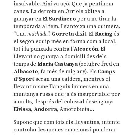
insalvable. Així va açò. Que ja pentinem
canes. La derrota en Orriols obliga a
guanyar en
El Sardinero
per a no tirar la
temporada al fem. I s’antoixa una quimera.
“Una
machada
”.
Gorreta
dixit. El
Racing
és
el segon equip més en forma com a local,
tot i la punxada contra l’
Alcorcón
. El
Llevant no guanya a domicili des dels
temps de
Maria Castanya
(octubre fred en
Albacete
, fa més de mig any). Els
Camps
d’Sport
seran una caldera, mentres el
llevantinisme llanguix immers en una
muntanya russa que ja és insuportable per
a molts, després del colossal desengany:
Eivissa
,
Andorra
, Amorebieta…
Suponc que com tots els llevantins, intente
controlar les meues emocions i ponderar