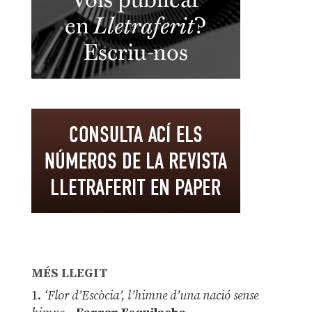
MÉS LLEGIT
1.
‘Flor d’Escòcia’, l’himne d’una nació sense