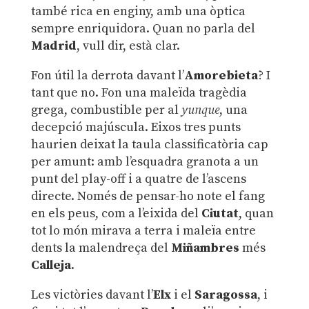
també rica en enginy, amb una òptica
sempre enriquidora. Quan no parla del
Madrid
, vull dir, està clar.
Fon útil la derrota davant l’
Amorebieta
? I
tant que no. Fon una maleïda tragèdia
grega, combustible per al
yunque
, una
decepció majúscula. Eixos tres punts
haurien deixat la taula classificatòria cap
per amunt: amb l’esquadra granota a un
punt del play-off i a quatre de l’ascens
directe. Només de pensar-ho note el fang
en els peus, com a l’eixida del
Ciutat
, quan
tot lo món mirava a terra i maleïa entre
dents la malendreça del
Miñambres
més
Calleja
.
Les victòries davant l’
Elx
i el
Saragossa
, i