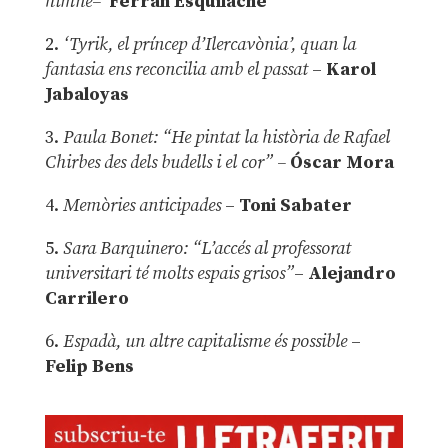
himne–
Ferran Esquilache
2.
‘Tyrik, el príncep d’Ilercavònia’, quan la
fantasia ens reconcilia amb el passat
–
Karol
Jabaloyas
3.
Paula Bonet: “He pintat la història de Rafael
Chirbes des dels budells i el cor” –
Óscar Mora
4.
Memòries anticipades
–
Toni Sabater
5.
Sara Barquinero: “L’accés al professorat
universitari té molts espais grisos”
–
Alejandro
Carrilero
6.
Espadà, un altre capitalisme és possible
–
Felip Bens