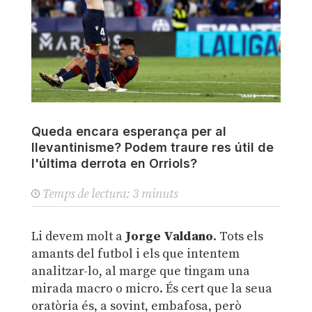
Queda encara esperança per al
llevantinisme? Podem traure res útil de
l'última derrota en Orriols?
Temps de lectura:
3
minuts
Li devem molt a
Jorge Valdano
. Tots els
amants del futbol i els que intentem
analitzar-lo, al marge que tingam una
mirada macro o micro. És cert que la seua
oratòria és, a sovint, embafosa, però