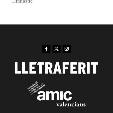
Gimnàstic