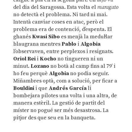
del dia del Saragossa. Esta volta el
maragato
no detectà el problema. Ni tard ni mai.
Intentà canviar coses en atac, però el
problema era de contenció, d’espenta. El
ghanés
Kwasi Sibo
es menjà la medul·lar
blaugrana mentres
Pablo
i
Algobia
l’observaven, entre perplexos i resignats.
Oriol Rei
i
Kocho
no tingueren ni un
minut.
Lozano
no botà al camp fins al 79’ i
ho feu perquè
Algobia
no podia seguir.
Miñambres optà, com a solució, per ficar a
Bouldini
i que
Andrés García
li
bombejara pilotes una volta i una altra, de
manera estèril. La gestió de partit del
míster no pogué ser més desastrosa. La
pitjor des que seu en la banqueta.