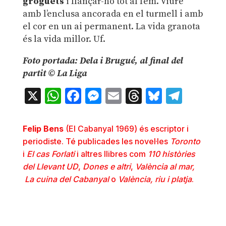
groguets
i llançar-ho tot al fem. Viure
amb l’enclusa ancorada en el turmell i amb
el cor en un ai permanent. La vida granota
és la vida millor. Uf.
Foto portada: Dela i Brugué, al final del
partit © La Liga
X
WhatsApp
Facebook
Messenger
Email
Threads
Bluesky
Teleg
Felip Bens
(El Cabanyal 1969) és escriptor i
periodiste. Té publicades les novel·les
Toronto
i
El cas Forlati
i altres llibres com
110
històries
del Llevant UD
,
Dones e altri
,
València al mar,
La cuina del Cabanyal
o
València, riu i platja
.