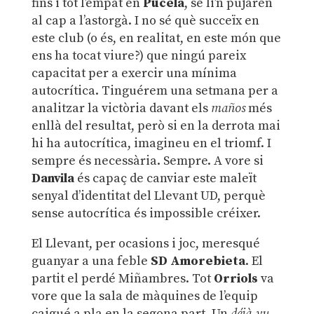
fins i tot l’empat en
Pucela
, se li’n pujaren
al cap a l’astorgà. I no sé què succeïx en
este club (o és, en realitat, en este món que
ens ha tocat viure?) que ningú pareix
capacitat per a exercir una mínima
autocrítica. Tinguérem una setmana per a
analitzar la victòria davant els
maños
més
enllà del resultat, però si en la derrota mai
hi ha autocrítica, imagineu en el triomf. I
sempre és necessària. Sempre. A vore si
Danvila
és capaç de canviar este maleït
senyal d’identitat del Llevant UD, perquè
sense autocrítica és impossible créixer.
El Llevant, per ocasions i joc, meresqué
guanyar a una feble
SD Amorebieta
. El
partit el perdé Miñambres. Tot
Orriols
va
vore que la sala de màquines de l’equip
caigué a pla en la segona part. Un
déjà-vu