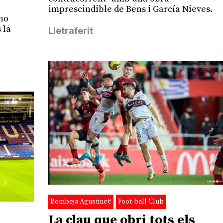
imprescindible de Bens i García Nieves.
no
 la
Lletraferit
Bombeja Agustinet!
Foot-ball Club
La clau que obri tots els