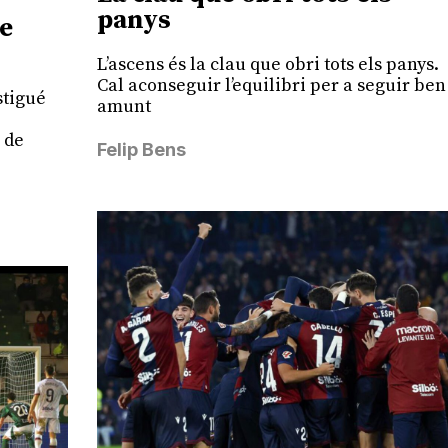
panys
de
L’ascens és la clau que obri tots els panys.
Cal aconseguir l’equilibri per a seguir ben
stigué
amunt
 de
Felip Bens