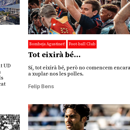
Bombeja Agustinet!
Foot-ball Club
Tot eixirà bé…
nt UD
Sí, tot eixirà bé, però no comencem encar
n
a xuplar-nos les polles.
ls
cat
Felip Bens