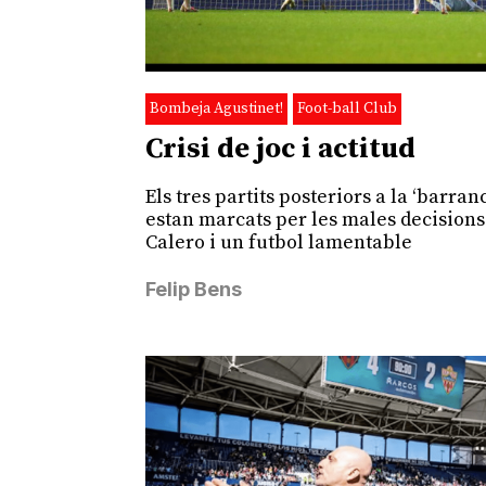
Bombeja Agustinet!
Foot-ball Club
Crisi de joc i actitud
Els tres partits posteriors a la ‘barran
estan marcats per les males decisions
Calero i un futbol lamentable
Felip Bens