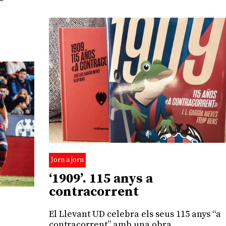
Jorn a jorn
‘​1909’. 115 anys a
contracorrent
El Llevant UD celebra els seus 115 anys “a
contracorrent” amb una obra