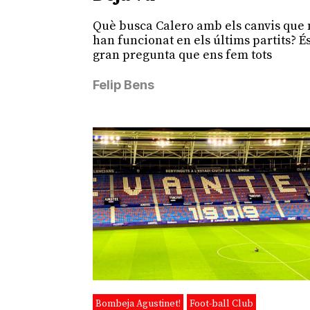
Què busca Calero amb els canvis que 
han funcionat en els últims partits? És
gran pregunta que ens fem tots
Felip Bens
Bombeja Agustinet!
Foot-ball Club