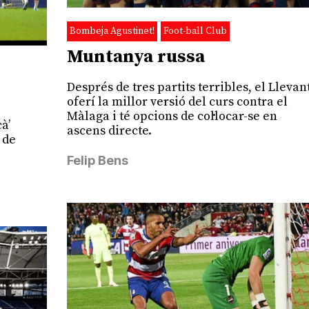
Bombeja Agustinet!
Foot-ball Club
Muntanya russa
Després de tres partits terribles, el Llevan
oferí la millor versió del curs contra el
Màlaga i té opcions de col·locar-se en
cà’
ascens directe.
 de
Felip Bens