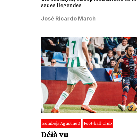
seues llegendes
José Ricardo March
Bombeja Agustinet!
Foot-ball Club
Déjà vu