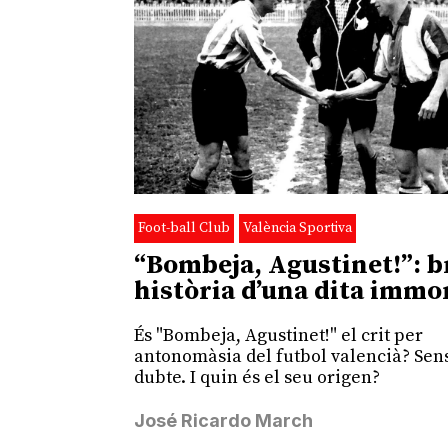
Foot-ball Club
València Sportiva
“Bombeja, Agustinet!”: b
història d’una dita immo
És "Bombeja, Agustinet!" el crit per
antonomàsia del futbol valencià? Sen
dubte. I quin és el seu origen?
José Ricardo March