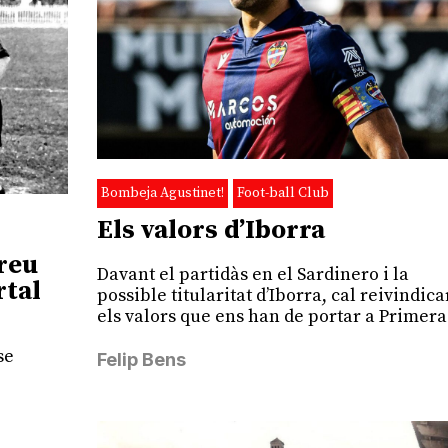
Bombeja Agustinet!
Foot-ball Club
Els valors d’Iborra
reu
Davant el partidàs en el Sardinero i la
rtal
possible titularitat d’Iborra, cal reivindica
els valors que ens han de portar a Primera
se
Felip Bens