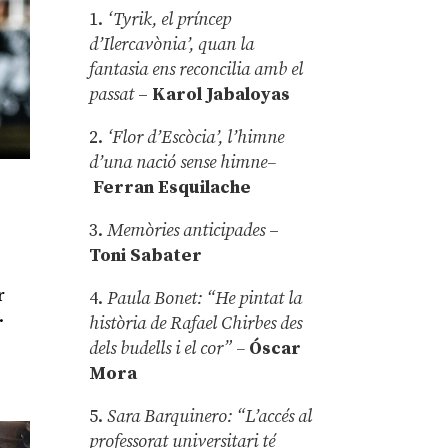
1.
‘Tyrik, el príncep
d’Ilercavònia’, quan la
fantasia ens reconcilia amb el
passat
–
Karol Jabaloyas
2.
‘Flor d’Escòcia’, l’himne
d’una nació sense himne–
Ferran Esquilache
3.
Memòries anticipades
–
Toni Sabater
r
4.
Paula Bonet: “He pintat la
.
història de Rafael Chirbes des
dels budells i el cor” –
Óscar
Mora
5.
Sara Barquinero: “L’accés al
professorat universitari té