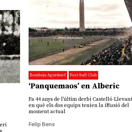
Bombeja Agustinet!
Foot-ball Club
‘Panquemaos’ en Alberic
Fa 44 anys de l'últim derbi Castelló-Llevan
en què els dos equips tenien la il·lusió del
moment actual
Felip Bens
eri
s