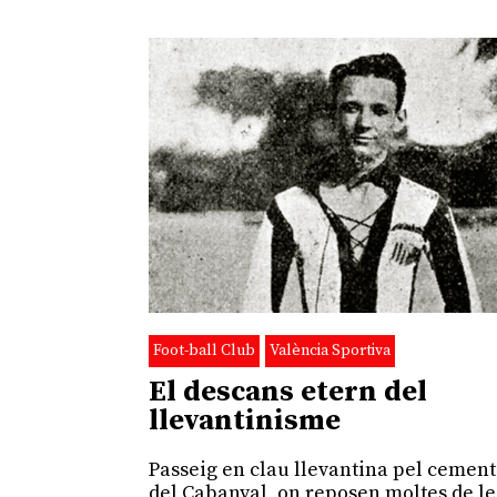
Foot-ball Club
València Sportiva
El descans etern del
llevantinisme
Passeig en clau llevantina pel cement
del Cabanyal, on reposen moltes de le