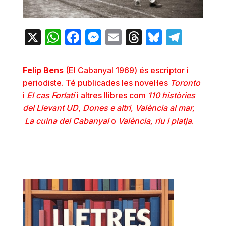
X
WhatsApp
Facebook
Messenger
Email
Threads
Bluesky
Teleg
Felip Bens
(El Cabanyal 1969) és escriptor i
periodiste. Té publicades les novel·les
Toronto
i
El cas Forlati
i altres llibres com
110
històries
del Llevant UD
,
Dones e altri
,
València al mar,
La cuina del Cabanyal
o
València, riu i platja
.