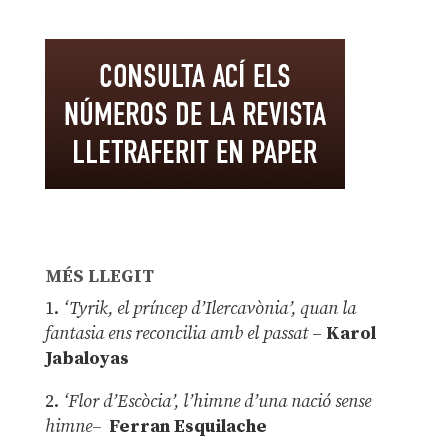
MÉS LLEGIT
1.
‘Tyrik, el príncep d’Ilercavònia’, quan la
fantasia ens reconcilia amb el passat
–
Karol
Jabaloyas
2.
‘Flor d’Escòcia’, l’himne d’una nació sense
himne–
Ferran Esquilache