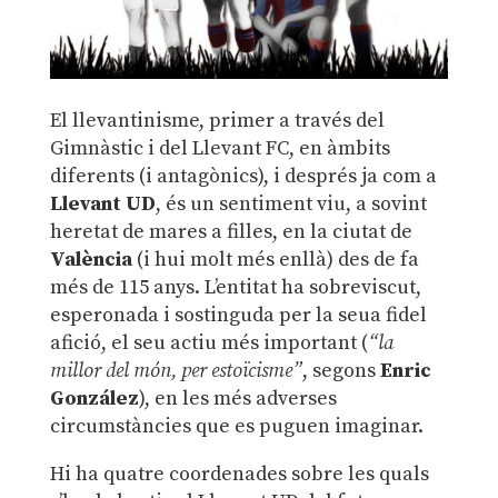
El llevantinisme, primer a través del
Gimnàstic i del Llevant FC, en àmbits
diferents (i antagònics), i després ja com a
Llevant UD
, és un sentiment viu, a sovint
heretat de mares a filles, en la ciutat de
València
(i hui molt més enllà) des de fa
més de 115 anys. L’entitat ha sobreviscut,
esperonada i sostinguda per la seua fidel
afició, el seu actiu més important (
“la
millor del món, per estoïcisme”
, segons
Enric
González
), en les més adverses
circumstàncies que es puguen imaginar.
Hi ha quatre coordenades sobre les quals