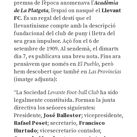
premsa de l’època anomenava l’
Acadèmia
de La Platgeta
, l’espai on nasqué el
Llevant
FC
. És un regal del destí que el
llevantinisme compte amb la descripció
fundacional del club de puny i lletra del
seu gran impulsor. Açò fon el 6 de
setembre de 1909. Al sendemà, el dimarts
dia 7, es publicava una breu nota. Fins ara
pensàvem que només en
El Pueblo
, però
hem descobert que també en
Las Provincias
(imatge adjunta):
“La Sociedad
Levante Foot-ball Club
ha sido
legalmente constituida. Forman la junta
directiva los señores siguientes:
Presidente,
José Ballester
; vicepresidente,
Rafael Peset
; secretario,
Francisco
Hurtado
; vicesecretario-contador,