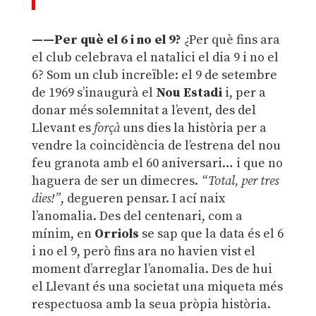
——Per què el 6 i no el 9?
¿Per què fins ara
el club celebrava el natalici el dia 9 i no el
6? Som un club increïble: el 9 de setembre
de 1969 s’inaugurà el
Nou Estadi
i, per a
donar més solemnitat a l’event, des del
Llevant es
forçà
uns dies la història per a
vendre la coincidència de l’estrena del nou
feu granota amb el 60 aniversari… i que no
haguera de ser un dimecres.
“Total, per tres
dies!”
, degueren pensar. I ací naix
l’anomalia. Des del centenari, com a
mínim, en
Orriols
se sap que la data és el 6
i no el 9, però fins ara no havien vist el
moment d’arreglar l’anomalia. Des de hui
el Llevant és una societat una miqueta més
respectuosa amb la seua pròpia història.