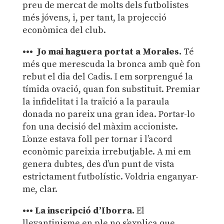
preu de mercat de molts dels futbolistes
més jóvens, i, per tant, la projecció
econòmica del club.
••• Jo mai haguera portat a Morales.
Té
més que merescuda la bronca amb què fon
rebut el dia del Cadis. I em sorprengué la
tímida ovació, quan fon substituit. Premiar
la infidelitat i la traïció a la paraula
donada no pareix una gran idea. Portar-lo
fon una decisió del màxim accioniste.
L’onze estava foll per tornar i l’acord
econòmic pareixia irrebutjable. A mi em
genera dubtes, des d’un punt de vista
estrictament futbolístic. Voldria enganyar-
me, clar.
••• La inscripció d’Iborra.
El
llevantinisme en ple no s’explica que