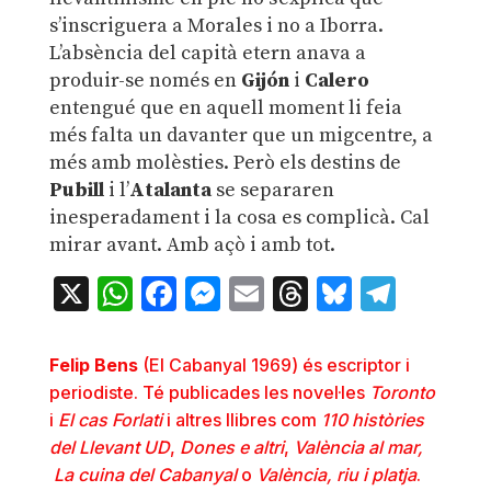
s’inscriguera a Morales i no a Iborra.
L’absència del capità etern anava a
produir-se només en
Gijón
i
Calero
entengué que en aquell moment li feia
més falta un davanter que un migcentre, a
més amb molèsties. Però els destins de
Pubill
i l’
Atalanta
se separaren
inesperadament i la cosa es complicà. Cal
mirar avant. Amb açò i amb tot.
X
WhatsApp
Facebook
Messenger
Email
Threads
Bluesky
Teleg
Felip Bens
(El Cabanyal 1969) és escriptor i
periodiste. Té publicades les novel·les
Toronto
i
El cas Forlati
i altres llibres com
110
històries
del Llevant UD
,
Dones e altri
,
València al mar,
La cuina del Cabanyal
o
València, riu i platja
.