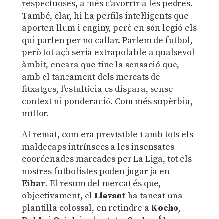
respectuoses, a més d’avorrir a les pedres.
També, clar, hi ha perfils intel·ligents que
aporten llum i enginy, però en són legió els
qui parlen per no callar. Parlem de futbol,
però tot açò seria extrapolable a qualsevol
àmbit, encara que tinc la sensació que,
amb el tancament dels mercats de
fitxatges, l’estultícia es dispara, sense
context ni ponderació. Com més supèrbia,
millor.
Al remat, com era previsible i amb tots els
maldecaps intrínsecs a les insensates
coordenades marcades per La Liga, tot els
nostres futbolistes poden jugar ja en
Eibar
. El resum del mercat és que,
objectivament, el
Llevant
ha tancat una
plantilla colossal, en retindre a
Kocho
,