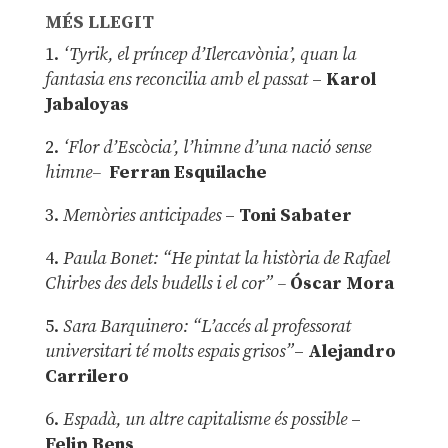
MÉS LLEGIT
1.
‘Tyrik, el príncep d’Ilercavònia’, quan la
fantasia ens reconcilia amb el passat
–
Karol
Jabaloyas
2.
‘Flor d’Escòcia’, l’himne d’una nació sense
himne–
Ferran Esquilache
3.
Memòries anticipades
–
Toni Sabater
4.
Paula Bonet: “He pintat la història de Rafael
Chirbes des dels budells i el cor” –
Óscar Mora
5.
Sara Barquinero: “L’accés al professorat
universitari té molts espais grisos”
–
Alejandro
Carrilero
6.
Espadà, un altre capitalisme és possible
–
Felip Bens