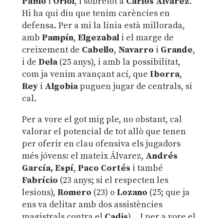
Pablo
i
Oriol
, i sobretot a
Carlos Álvarez
.
Hi ha qui diu que tenim carències en
defensa. Per a mi la línia està millorada,
amb
Pampín
,
Elgezabal
i el marge de
creixement de
Cabello
,
Navarro
i
Grande
,
i de
Dela
(25 anys), i amb la possibilitat,
com ja venim avançant ací, que
Iborra
,
Rey
i
Algobia
puguen jugar de centrals, si
cal.
Per a vore el got mig ple, no obstant, cal
valorar el potencial de tot allò que tenen
per oferir en clau ofensiva els jugadors
més jóvens: el mateix Álvarez,
Andrés
García,
Espí
,
Paco
Cortés
i també
Fabrício
(23 anys; si el respecten les
lesions),
Romero
(23) o
Lozano
(25; que ja
ens va delitar amb dos assistències
magistrals contra el
Cadis
)… I per a vore el