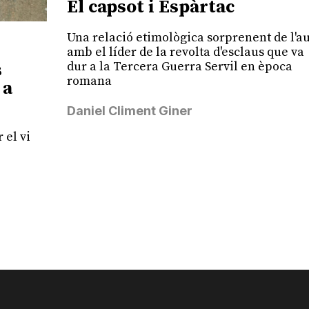
El capsot i Espàrtac
Una relació etimològica sorprenent de l'a
amb el líder de la revolta d'esclaus que va
dur a la Tercera Guerra Servil en època
s
romana
 a
Daniel Climent Giner
 el vi