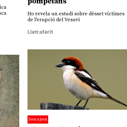
pompeians
ica
oca
Ho revela un estudi sobre dèsset víctimes
de l'erupció del Vesuvi
Lletraferit
Jorn a jorn