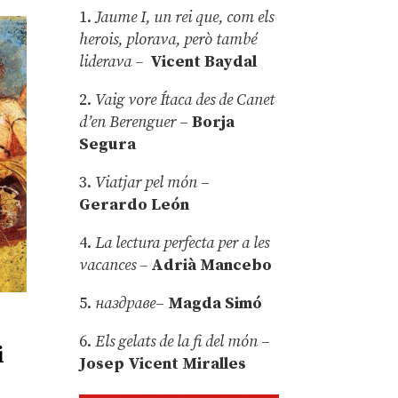
1.
Jaume I, un rei que, com els
herois, plorava, però també
liderava –
Vicent Baydal
2.
Vaig vore Ítaca des de Canet
d’en Berenguer
–
Borja
Segura
3.
Viatjar pel món
–
Gerardo León
4.
La lectura perfecta per a les
vacances –
Adrià Mancebo
5.
наздраве
–
Magda Simó
6.
Els gelats de la fi del món
–
i
Josep Vicent Miralles