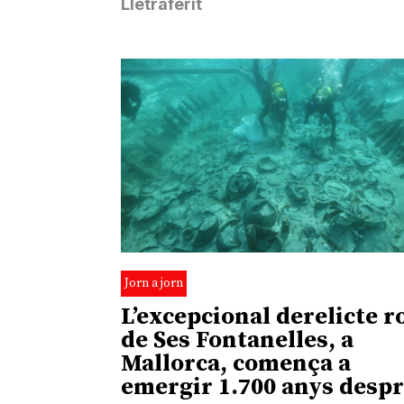
Lletraferit
Jorn a jorn
L’excepcional derelicte 
de Ses Fontanelles, a
Mallorca, comença a
emergir 1.700 anys desp