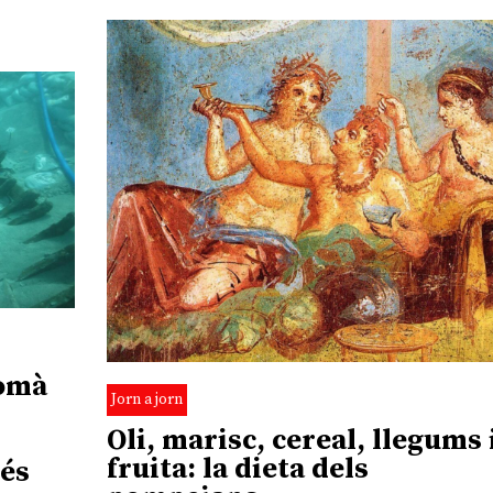
romà
Jorn a jorn
Oli, marisc, cereal, llegums 
fruita: la dieta dels
rés