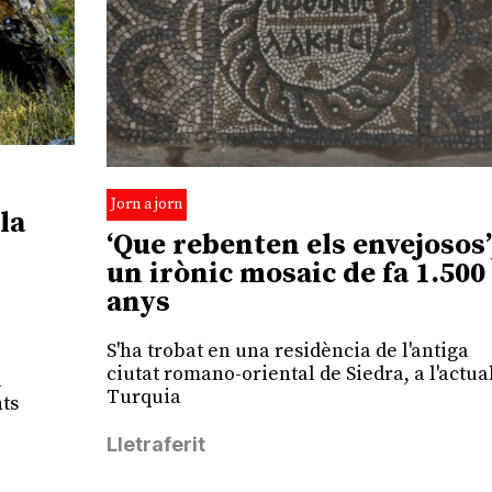
Jorn a jorn
la
‘Que rebenten els envejosos’
un irònic mosaic de fa 1.500
anys
S'ha trobat en una residència de l'antiga
ciutat romano-oriental de Siedra, a l'actua
a
Turquia
nts
Lletraferit