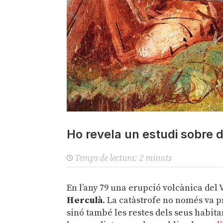
Ho revela un estudi sobre d
Temps de lectura:
2
minuts
En l’any 79 una erupció volcànica del 
Herculà
. La catàstrofe no només va p
sinó també les restes dels seus habita