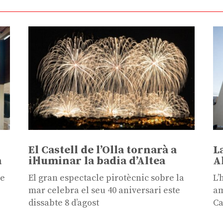
El Castell de l’Olla tornarà a
L
a
il·luminar la badia d’Altea
A
te
El gran espectacle pirotècnic sobre la
L’
i
mar celebra el seu 40 aniversari este
am
dissabte 8 d’agost
Ca