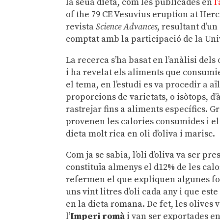
la seua dieta, com les publicades en
l
of the 79 CE Vesuvius eruption at Her
revista
Science Advances
, resultant d’u
comptat amb la participació de la Un
La recerca s’ha basat en l’anàlisi dels
i ha revelat els aliments que consumi
el tema, en l’estudi es va procedir a a
proporcions de varietats, o isòtops, d
rastrejar fins a aliments específics. 
provenen les calories consumides i el
dieta molt rica en oli d’oliva i marisc.
Com ja se sabia, l’oli d’oliva va ser p
constituïa almenys el d12% de les cal
refermen el que expliquen algunes fo
uns vint litres d’oli cada any i que es
en la dieta romana. De fet, les olives
l’
Imperi romà
i van ser exportades en 